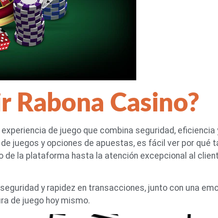
ir Rabona Casino?
a experiencia de juego que combina seguridad, eficiencia
 de juegos y opciones de apuestas, es fácil ver por qué 
so de la plataforma hasta la atención excepcional al cli
u seguridad y rapidez en transacciones, junto con una em
ura de juego hoy mismo.