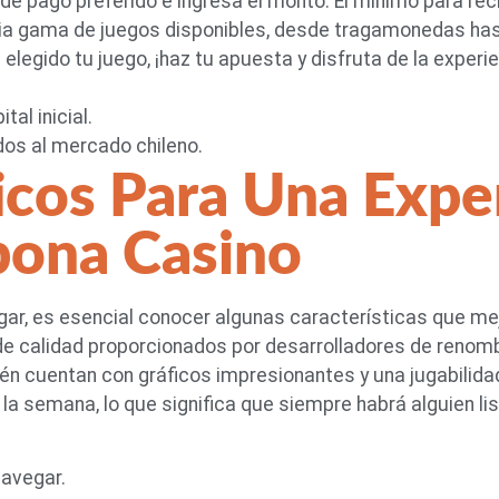
de pago preferido e ingresa el monto. El mínimo para reci
lia gama de juegos disponibles, desde tragamonedas ha
legido tu juego, ¡haz tu apuesta y disfruta de la experie
al inicial.
os al mercado chileno.
icos Para Una Expe
bona Casino
ugar, es esencial conocer algunas características que me
de calidad proporcionados por desarrolladores de reno
én cuentan con gráficos impresionantes y una jugabilidad 
de la semana, lo que significa que siempre habrá alguien 
navegar.