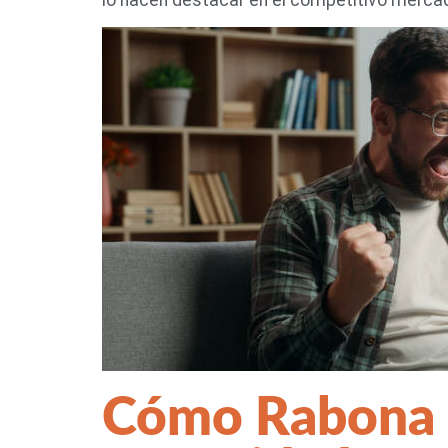
lo hacen destacar en el competitivo mercad
Cómo Rabona C