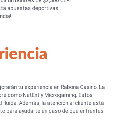
bir un bono es de $2,500 CLP.
sta apuestas deportivas.
ncia!
riencia
jorarán tu experiencia en Rabona Casino. La
mbre como NetEnt y Microgaming. Estos
fluida. Además, la atención al cliente está
listo para ayudarte en caso de que enfrentes