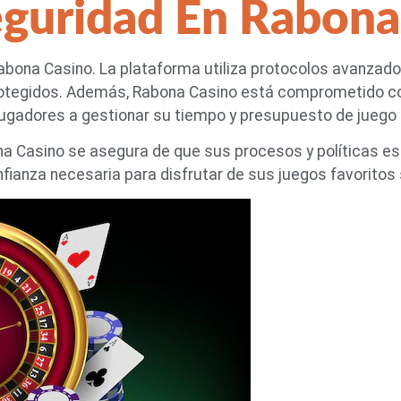
eguridad En Rabona
Rabona Casino. La plataforma utiliza protocolos avanzado
otegidos. Además, Rabona Casino está comprometido con
jugadores a gestionar su tiempo y presupuesto de juego
ona Casino se asegura de que sus procesos y políticas e
confianza necesaria para disfrutar de sus juegos favorito