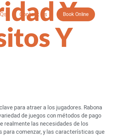
ridad Y
AQs
Contact Us
Book Online
itos Y
s clave para atraer a los jugadores. Rabona
a variedad de juegos con métodos de pago
ce realmente las necesidades de los
 para comenzar, y las características que