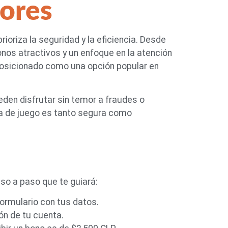
dores
oriza la seguridad y la eficiencia. Desde
nos atractivos y un enfoque en la atención
 posicionado como una opción popular en
den disfrutar sin temor a fraudes o
ia de juego es tanto segura como
o
so a paso que te guiará:
formulario con tus datos.
ón de tu cuenta.