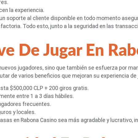
res.
en la experiencia.
 un soporte al cliente disponible en todo momento asegu
factoria. Todo esto, junto a la seguridad en las transa
ave De Jugar En Ra
nuevos jugadores, sino que también se esfuerza por mant
rutar de varios beneficios que mejoran su experiencia de 
ta $500,000 CLP + 200 giros gratis.
mente entre 1 a 3 días hábiles.
ugadores frecuentes.
ros y locales.
asas en Rabona Casino sea más agradable y lucrativo, in