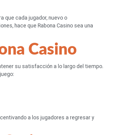
ra que cada jugador, nuevo o
cciones, hace que Rabona Casino sea una
bona Casino
ener su satisfacción a lo largo del tiempo.
juego:
centivando a los jugadores a regresar y