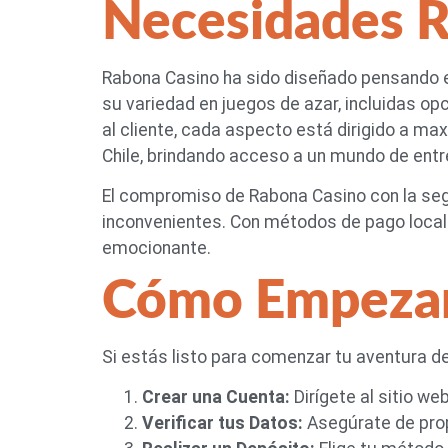
Necesidades R
Rabona Casino ha sido diseñado pensando en 
su variedad en juegos de azar, incluidas o
al cliente, cada aspecto está dirigido a ma
Chile, brindando acceso a un mundo de ent
El compromiso de Rabona Casino con la segu
inconvenientes. Con métodos de pago local
emocionante.
Cómo Empezar
Si estás listo para comenzar tu aventura de
Crear una Cuenta:
Dirígete al sitio w
Verificar tus Datos:
Asegúrate de propo