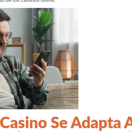
o de los casinos online.
asino Se Adapta A