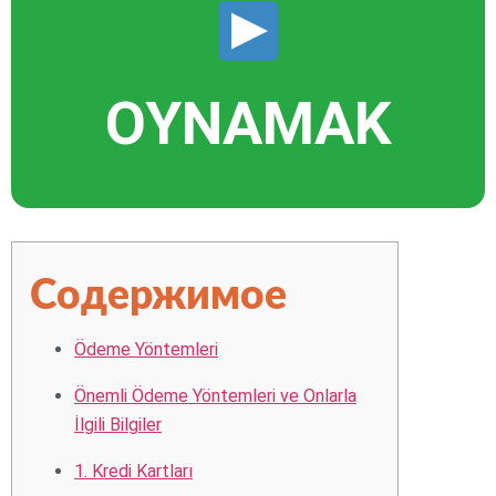
OYNAMAK
Содержимое
Ödeme Yöntemleri
Önemli Ödeme Yöntemleri ve Onlarla
İlgili Bilgiler
1. Kredi Kartları