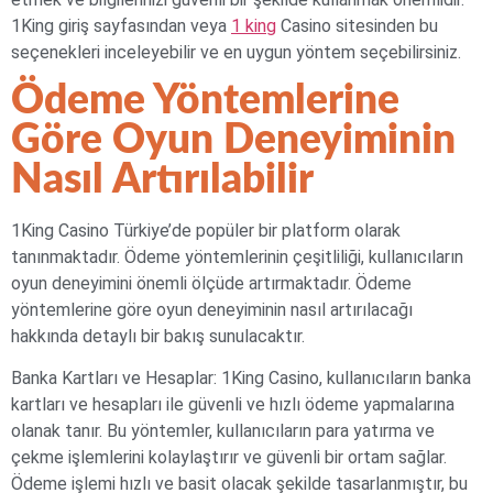
1King giriş sayfasından veya
1 king
Casino sitesinden bu
seçenekleri inceleyebilir ve en uygun yöntem seçebilirsiniz.
Ödeme Yöntemlerine
Göre Oyun Deneyiminin
Nasıl Artırılabilir
1King Casino Türkiye’de popüler bir platform olarak
tanınmaktadır. Ödeme yöntemlerinin çeşitliliği, kullanıcıların
oyun deneyimini önemli ölçüde artırmaktadır. Ödeme
yöntemlerine göre oyun deneyiminin nasıl artırılacağı
hakkında detaylı bir bakış sunulacaktır.
Banka Kartları ve Hesaplar: 1King Casino, kullanıcıların banka
kartları ve hesapları ile güvenli ve hızlı ödeme yapmalarına
olanak tanır. Bu yöntemler, kullanıcıların para yatırma ve
çekme işlemlerini kolaylaştırır ve güvenli bir ortam sağlar.
Ödeme işlemi hızlı ve basit olacak şekilde tasarlanmıştır, bu