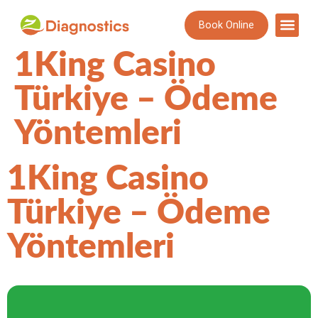
Book Online
1King Casino
Türkiye – Ödeme
Yöntemleri
1King Casino
Türkiye – Ödeme
Yöntemleri