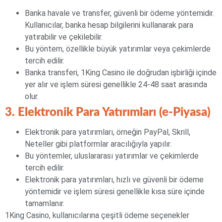
Banka havale ve transfer, güvenli bir ödeme yöntemidir.
Kullanıcılar, banka hesap bilgilerini kullanarak para
yatırabilir ve çekilebilir.
Bu yöntem, özellikle büyük yatırımlar veya çekimlerde
tercih edilir.
Banka transferi, 1King Casino ile doğrudan işbirliği içinde
yer alır ve işlem süresi genellikle 24-48 saat arasında
olur.
3. Elektronik Para Yatırımları (e-Piyasa)
Elektronik para yatırımları, örneğin PayPal, Skrill,
Neteller gibi platformlar aracılığıyla yapılır.
Bu yöntemler, uluslararası yatırımlar ve çekimlerde
tercih edilir.
Elektronik para yatırımları, hızlı ve güvenli bir ödeme
yöntemidir ve işlem süresi genellikle kısa süre içinde
tamamlanır.
1King Casino, kullanıcılarına çeşitli ödeme seçenekler