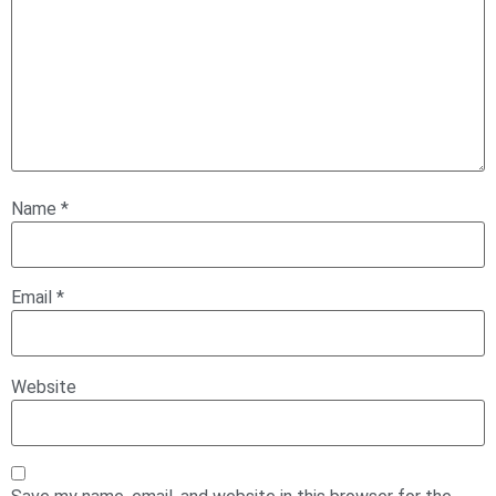
Name
*
Email
*
Website