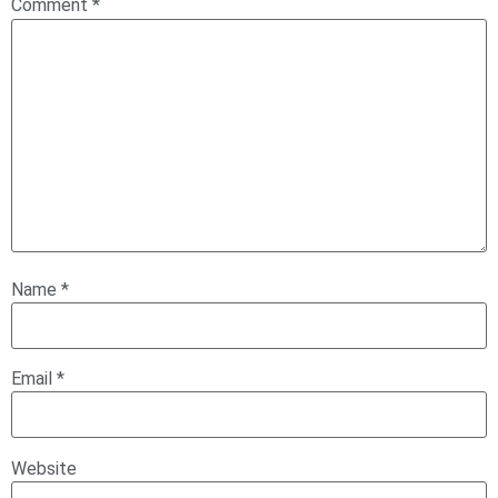
Comment
*
Name
*
Email
*
Website