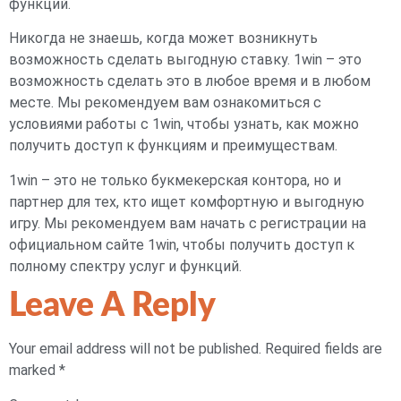
функций.
Никогда не знаешь, когда может возникнуть
возможность сделать выгодную ставку. 1win – это
возможность сделать это в любое время и в любом
месте. Мы рекомендуем вам ознакомиться с
условиями работы с 1win, чтобы узнать, как можно
получить доступ к функциям и преимуществам.
1win – это не только букмекерская контора, но и
партнер для тех, кто ищет комфортную и выгодную
игру. Мы рекомендуем вам начать с регистрации на
официальном сайте 1win, чтобы получить доступ к
полному спектру услуг и функций.
Leave A Reply
Your email address will not be published.
Required fields are
marked
*