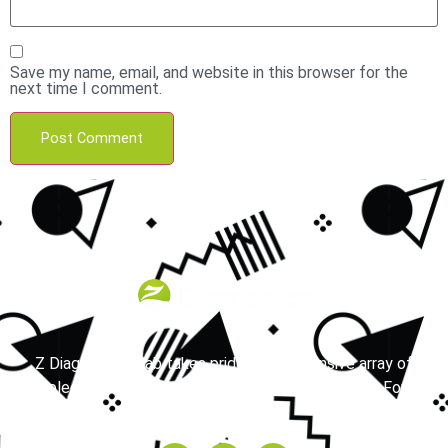
Save my name, email, and website in this browser for the
next time I comment.
Z Diagnostics Lab takes pride in its extensive array of
molecular testing services available in the Dallas-Fort
Worth area.