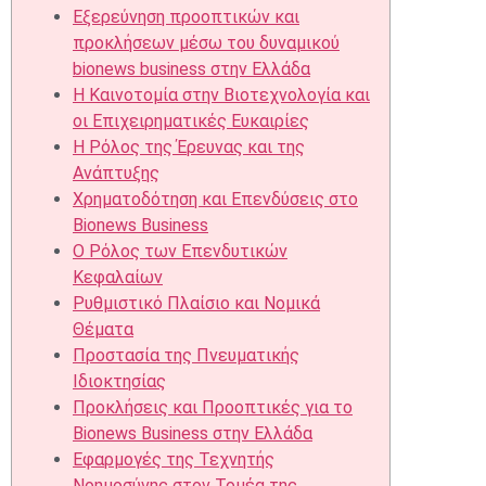
Εξερεύνηση προοπτικών και
προκλήσεων μέσω του δυναμικού
bionews business στην Ελλάδα
Η Καινοτομία στην Βιοτεχνολογία και
οι Επιχειρηματικές Ευκαιρίες
Η Ρόλος της Έρευνας και της
Ανάπτυξης
Χρηματοδότηση και Επενδύσεις στο
Bionews Business
Ο Ρόλος των Επενδυτικών
Κεφαλαίων
Ρυθμιστικό Πλαίσιο και Νομικά
Θέματα
Προστασία της Πνευματικής
Ιδιοκτησίας
Προκλήσεις και Προοπτικές για το
Bionews Business στην Ελλάδα
Εφαρμογές της Τεχνητής
Νοημοσύνης στον Τομέα της