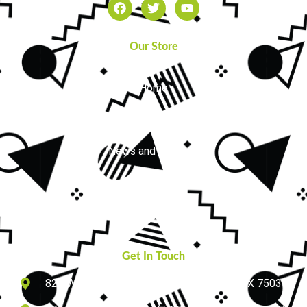
Our Store
Home
About Us
News and Updates
FAQs
Contact Us
Get In Touch
825 W ROYAL LN, SUITE # 230, IRVING, TX 75039