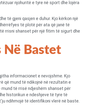
ytëzuar njohuritë e tyre në sport dhe lojëra
dhe të gjeni qasjen e duhur. Kjo kërkon një
udhërrëfyes të plotë për ata që janë të
 rrisni shanset për një fitim të sigurt dhe
s Në Bastet
 gjitha informacionet e nevojshme. Kjo
erë që mund të ndikojnë në rezultatin e
re mund të rrisë ndjeshëm shanset për
dhe historikun e ndeshjeve të tyre të
'ju ndihmojë të identifikoni vlerë në baste.