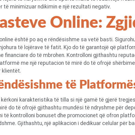
 të minimizuar ndikimin e një rezultati negativ.
asteve Online: Zgj
nline është po aq e rëndësishme sa vetë basti. Sigurohun
 njohura të lojërave të fatit. Kjo do të garantojë që platf
he financiare do të mbrohen. Kontrolloni gjithashtu repu
latformë me një reputacion të mirë do të ofrojë shërbime
 klientët.
Rëndësishme të Platformë
 kërkoni karakteristika të tilla si një gamë të gjerë tregj
rë do të ofrojë gjithashtu mundësi të ndryshme për depozi
oni të kontrolloni bonuset dhe promocionet që ofron platf
hme. Gjithashtu, një aplikacion i dedikuar celular për bas