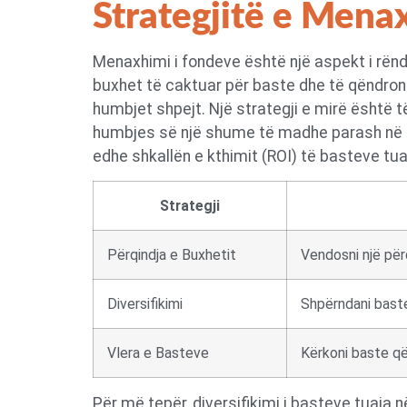
Strategjitë e Menax
Menaxhimi i fondeve është një aspekt i rën
buxhet të caktuar për baste dhe të qëndroni
humbjet shpejt. Një strategji e mirë është 
humbjes së një shume të madhe parash në një
edhe shkallën e kthimit (ROI) të basteve tua
Strategji
Përqindja e Buxhetit
Vendosni një për
Diversifikimi
Shpërndani baste
Vlera e Basteve
Kërkoni baste që 
Për më tepër, diversifikimi i basteve tuaja