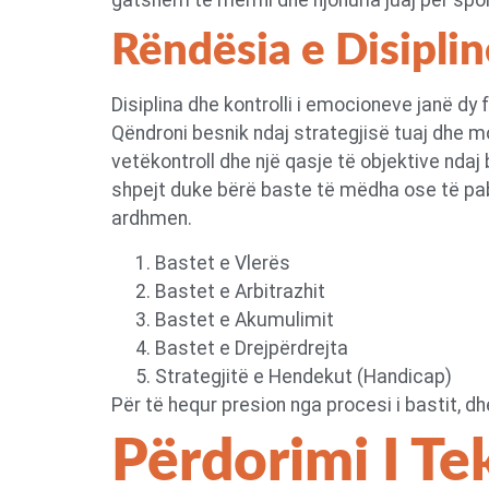
Rëndësia e Disipli
Disiplina dhe kontrolli i emocioneve janë d
Qëndroni besnik ndaj strategjisë tuaj dhe mo
vetëkontroll dhe një qasje të objektive ndaj
shpejt duke bërë baste të mëdha ose të pabë
ardhmen.
Bastet e Vlerës
Bastet e Arbitrazhit
Bastet e Akumulimit
Bastet e Drejpërdrejta
Strategjitë e Hendekut (Handicap)
Për të hequr presion nga procesi i bastit, 
Përdorimi I Te