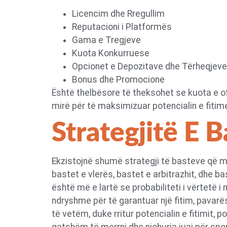
Licencim dhe Rregullim
Reputacioni i Platformës
Gama e Tregjeve
Kuota Konkurruese
Opcionet e Depozitave dhe Tërheqjeve
Bonus dhe Promocione
Është thelbësore të theksohet se kuota e of
mirë për të maksimizuar potencialin e fitim
Strategjitë E 
Ekzistojnë shumë strategji të basteve që mu
bastet e vlerës, bastet e arbitrazhit, dhe b
është më e lartë se probabiliteti i vërtetë 
ndryshme për të garantuar një fitim, pavarës
të vetëm, duke rritur potencialin e fitimit, p
gatshëm të merrni dhe njohuria juaj për sport