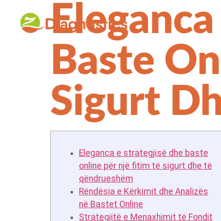
Eleganca 
Baste Onl
Sigurt D
Eleganca e strategjisë dhe baste
online për një fitim të sigurt dhe të
qëndrueshëm
Rëndësia e Kërkimit dhe Analizës
në Bastet Online
Strategjitë e Menaxhimit të Fondit