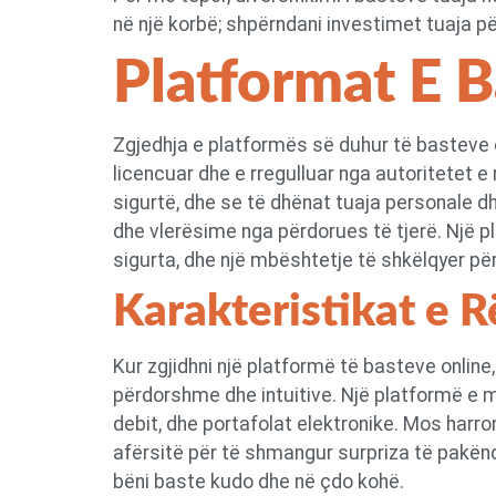
në një korbë; shpërndani investimet tuaja për
Platformat E B
Zgjedhja e platformës së duhur të basteve o
licencuar dhe e rregulluar nga autoritetet e
sigurtë, dhe se të dhënat tuaja personale d
dhe vlerësime nga përdorues të tjerë. Një p
sigurta, dhe një mbështetje të shkëlqyer për
Karakteristikat e 
Kur zgjidhni një platformë të basteve online,
përdorshme dhe intuitive. Një platformë e mi
debit, dhe portafolat elektronike. Mos harr
afërsitë për të shmangur surpriza të pakënds
bëni baste kudo dhe në çdo kohë.