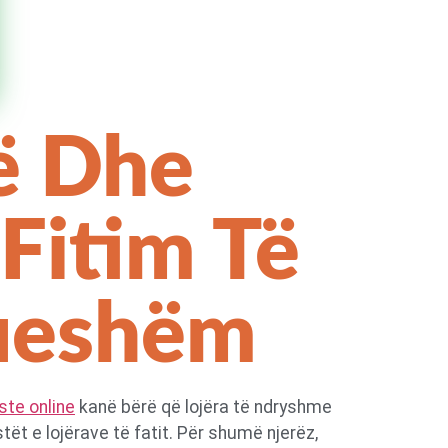
së Dhe
Fitim Të
rueshëm
ste online
kanë bërë që lojëra të ndryshme
t e lojërave të fatit. Për shumë njerëz,