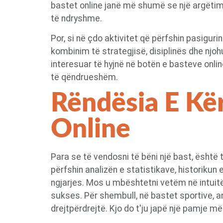
bastet online janë më shumë se një argëtim; a
të ndryshme.
Por, si në çdo aktivitet që përfshin pasiguri
kombinim të strategjisë, disiplinës dhe njohu
interesuar të hyjnë në botën e basteve onlin
të qëndrueshëm.
Rëndësia E Kë
Online
Para se të vendosni të bëni një bast, është 
përfshin analizën e statistikave, historikun 
ngjarjes. Mos u mbështetni vetëm në intuitë
sukses. Për shembull, në bastet sportive, an
drejtpërdrejtë. Kjo do t'ju japë një pamje më