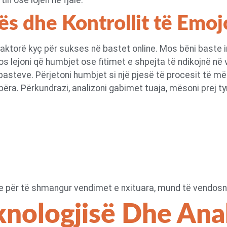
nës dhe Kontrollit të Emo
y faktorë kyç për sukses në bastet online. Mos bëni baste
s lejoni që humbjet ose fitimet e shpejta të ndikojnë në 
 basteve. Përjetoni humbjet si një pjesë të procesit të më
ra. Përkundrazi, analizoni gabimet tuaja, mësoni prej tyr
dhe për të shmangur vendimet e nxituara, mund të vendosni
knologjisë Dhe Anal