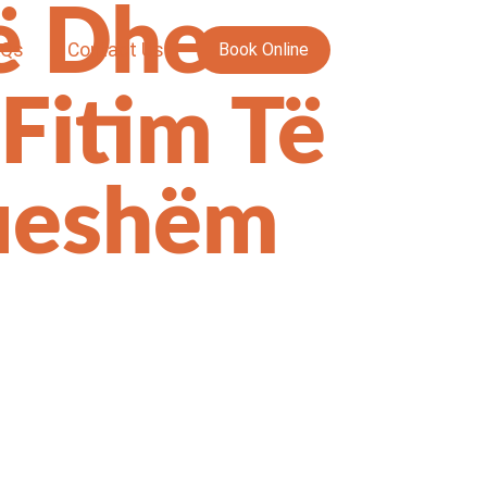
së Dhe
AQs
Contact Us
Book Online
Fitim Të
rueshëm