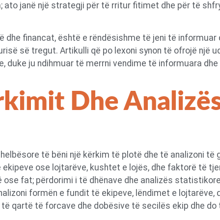
to janë një strategji për të rritur fitimet dhe për të shfr
në dhe financat, është e rëndësishme të jeni të informuar 
risë së tregut. Artikulli që po lexoni synon të ofrojë një 
e, duke ju ndihmuar të merrni vendime të informuara dhe të
rkimit Dhe Analizë
thelbësore të bëni një kërkim të plotë dhe të analizoni të
e ekipeve ose lojtarëve, kushtet e lojës, dhe faktorë të tj
 ose fat; përdorimi i të dhënave dhe analizës statistiko
alizoni formën e fundit të ekipeve, lëndimet e lojtarëve, 
 të qartë të forcave dhe dobësive të secilës ekip dhe do t