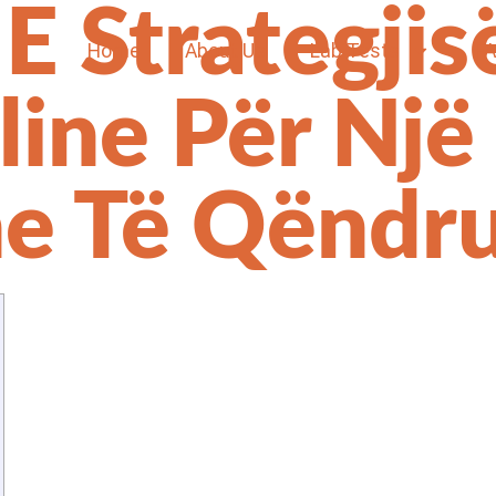
E Strategji
Home
About Us
Lab Tests
F
ine Për Një 
he Të Qënd