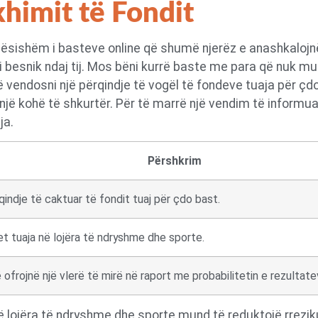
himit të Fondit
dësishëm i basteve online që shumë njerëz e anashkalojn
 besnik ndaj tij. Mos bëni kurrë baste me para që nuk mun
të vendosni një përqindje të vogël të fondeve tuaja për ç
 kohë të shkurtër. Për të marrë një vendim të informuar,
ja.
Përshkrim
qindje të caktuar të fondit tuaj për çdo bast.
t tuaja në lojëra të ndryshme dhe sporte.
ofrojnë një vlerë të mirë në raport me probabilitetin e rezultate
 në lojëra të ndryshme dhe sporte mund të reduktojë rrezi