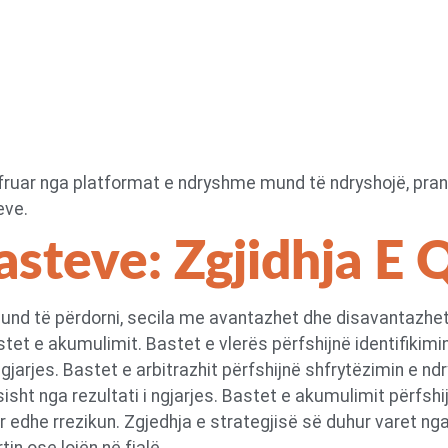
ruar nga platformat e ndryshme mund të ndryshojë, prand
eve.
Basteve: Zgjidhja E
nd të përdorni, secila me avantazhet dhe disavantazhet e
astet e akumulimit. Bastet e vlerës përfshijnë identifiki
i ngjarjes. Bastet e arbitrazhit përfshijnë shfrytëzimin e
isht nga rezultati i ngjarjes. Bastet e akumulimit përfsh
or edhe rrezikun. Zgjedhja e strategjisë së duhur varet nga 
in ose lojën në fjalë.