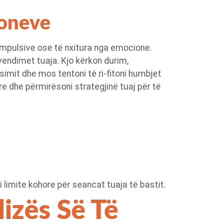
joneve
 impulsive ose të nxitura nga emocione.
vendimet tuaja. Kjo kërkon durim,
simit dhe mos tentoni të ri-fitoni humbjet
e dhe përmirësoni strategjinë tuaj për të
 limite kohore për seancat tuaja të bastit.
izës Së Të