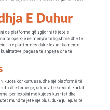
idhja E Duhur
i që platforma që zgjidhni të jetë e
orma të operojë në mënyrë të ligjshme dhe të
tacionin e platformës duke lexuar komente
 kualitative, pagesa të shpejta dhe të
s
esh, kuota konkurruese, dhe një platformë të
ta dhe tërheqje, si kartat e kreditit, kartat
orma, por lexojini me kujdes kushtet dhe
tet mund të jetë një plus, duke ju lejuar të