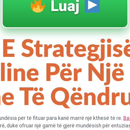
Luaj
E Strategji
ine Për Një 
he Të Qënd
ndësia për të fituar para kanë marrë një kthesë të re.
Ba
, duke ofruar një gamë të gjerë mundësish për entuziastë