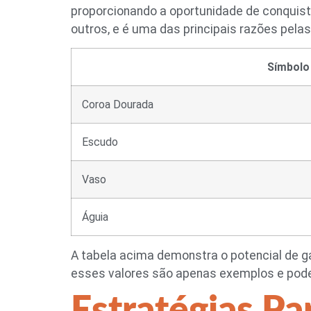
proporcionando a oportunidade de conquista
outros, e é uma das principais razões pela
Símbolo
Coroa Dourada
Escudo
Vaso
Águia
A tabela acima demonstra o potencial de 
esses valores são apenas exemplos e pod
Estratégias P