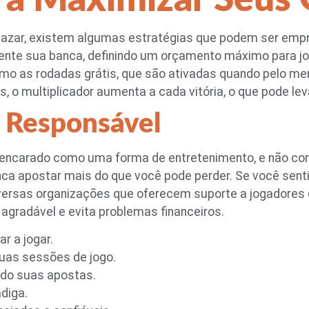
 azar, existem algumas estratégias que podem ser em
ente sua banca, definindo um orçamento máximo para jo
imo as rodadas grátis, que são ativadas quando pelo m
, o multiplicador aumenta a cada vitória, o que pode leva
o Responsável
 encarado como uma forma de entretenimento, e não com
nunca apostar mais do que você pode perder. Se você sent
 diversas organizações que oferecem suporte a jogadore
agradável e evita problemas financeiros.
r a jogar.
uas sessões de jogo.
do suas apostas.
diga.