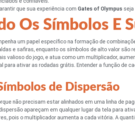
ciados e confiáveis.
garantir que sua experiência com
Gates of Olympus
seja 
o Os Símbolos E S
mpenha um papel específico na formação de combinaçõe
das e safiras, enquanto os símbolos de alto valor são 
mais valioso do jogo, e atua como um multiplicador, au
l para ativar as rodadas grátis. Entender a função de c
Símbolos de Dispersão
rque não precisam estar alinhados em uma linha de paga
ispersão apareçam em qualquer lugar da tela para ativ
s, pois o multiplicador aumenta a cada vitória. A quan