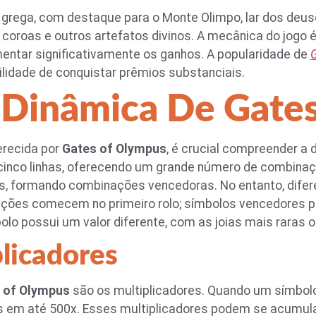
ia grega, com destaque para o Monte Olimpo, lar dos de
s, coroas e outros artefatos divinos. A mecânica do jo
entar significativamente os ganhos. A popularidade de
ilidade de conquistar prêmios substanciais.
 Dinâmica De Gate
erecida por
Gates of Olympus
, é crucial compreender a 
 cinco linhas, oferecendo um grande número de combinaçõe
, formando combinações vencedoras. No entanto, difere
ções comecem no primeiro rolo; símbolos vencedores p
lo possui um valor diferente, com as joias mais raras
licadores
 of Olympus
são os multiplicadores. Quando um símbolo 
 em até 500x. Esses multiplicadores podem se acumular