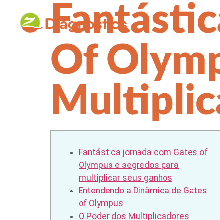
Fantásti
Of Olymp
Multipli
Fantástica jornada com Gates of
Olympus e segredos para
multiplicar seus ganhos
Entendendo a Dinâmica de Gates
of Olympus
O Poder dos Multiplicadores