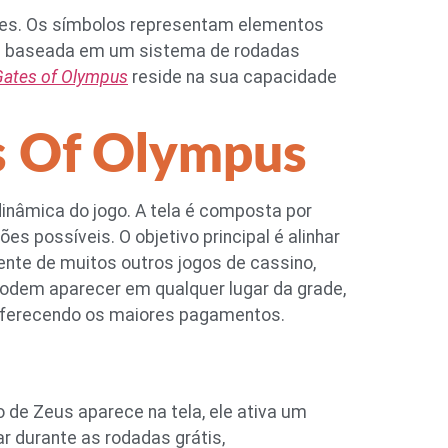
uses. Os símbolos representam elementos
go é baseada em um sistema de rodadas
Gates of Olympus
reside na sua capacidade
s Of Olympus
dinâmica do jogo. A tela é composta por
s possíveis. O objetivo principal é alinhar
nte de muitos outros jogos de cassino,
odem aparecer em qualquer lugar da grade,
 oferecendo os maiores pagamentos.
de Zeus aparece na tela, ele ativa um
 durante as rodadas grátis,