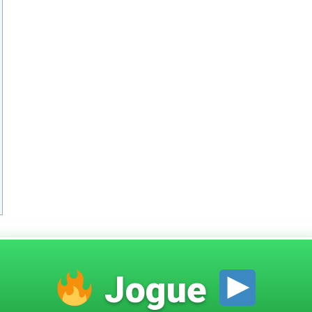
Jogue