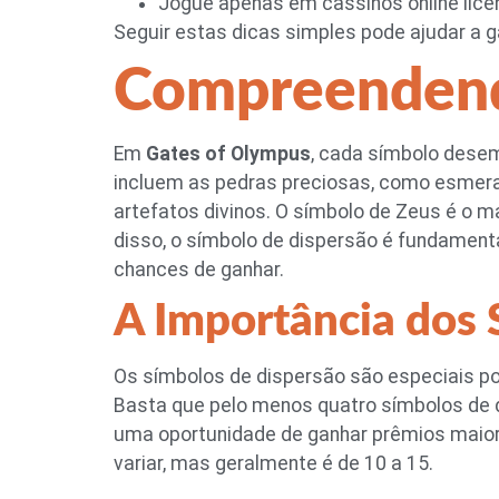
Jogue apenas em cassinos online licen
Seguir estas dicas simples pode ajudar a 
Compreendend
Em
Gates of Olympus
, cada símbolo dese
incluem as pedras preciosas, como esmeral
artefatos divinos. O símbolo de Zeus é o 
disso, o símbolo de dispersão é fundamenta
chances de ganhar.
A Importância dos 
Os símbolos de dispersão são especiais po
Basta que pelo menos quatro símbolos de d
uma oportunidade de ganhar prêmios maiore
variar, mas geralmente é de 10 a 15.