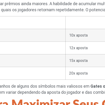
r prêmios ainda maiores. A habilidade de acumular multi
s quais os jogadores retornam repetidamente. O potencia
10x aposta
12x aposta
15x aposta
20x aposta
ganhos de alguns dos símbolos mais valiosos em
Gates 
em variar dependendo da aposta do jogador e das comb
ara Maximizar Seus