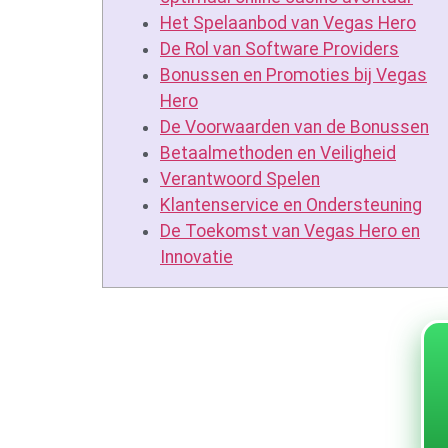
Het Spelaanbod van Vegas Hero
De Rol van Software Providers
Bonussen en Promoties bij Vegas
Hero
De Voorwaarden van de Bonussen
Betaalmethoden en Veiligheid
Verantwoord Spelen
Klantenservice en Ondersteuning
De Toekomst van Vegas Hero en
Innovatie