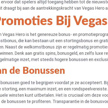
rvoor dat spelers altijd toegang hebben tot de nieuwste
 Dit draagt bij aan de aantrekkingskracht van Vegas Hero 
romoties Bij Vega
an Vegas Hero is het genereuze bonus- en promotieprog
tbonus, die kan bestaan uit een stortingsbonus en grati
n. Naast de welkomstbonus zijn er regelmatig promoties
winnen. Denk aan gratis spins, bonusgeld, en zelfs luxe 
egelmatige inzet, met steeds hogere bonussen en exclusi
an de Bonussen
bonussen goed te begrijpen voordat je ze accepteert. Bi
storting, een maximum inzet, en een rondspeelvereiste.
uele winsten kunt uitbetalen. Het is cruciaal om deze v
de bonussen te profiteren. Transparantie in de bonusvoo