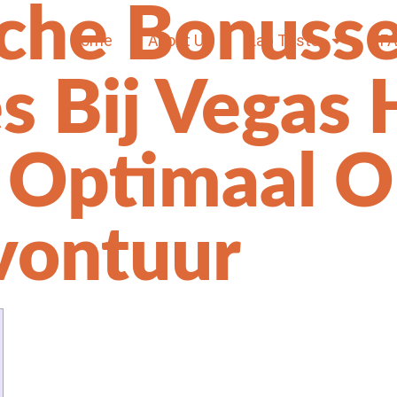
sche Bonuss
Home
About Us
Lab Tests
F
s Bij Vegas 
 Optimaal O
vontuur