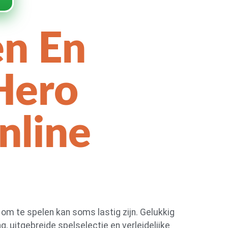
en En
Hero
nline
om te spelen kan soms lastig zijn. Gelukkig
, uitgebreide spelselectie en verleidelijke