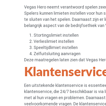
Vegas Hero neemt verantwoord spelen zeer s
Spelers kunnen limieten instellen voor hun s
te sluiten van het spelen. Daarnaast zijn er
belangrijk aspect van de bedrijfsethiek van
Stortingslimiet instellen
Verlieslimiet instellen
Speeltijdlimiet instellen
Zelfuitsluiting aanvragen
Deze maatregelen laten zien dat Vegas Hero
Klantenservic
Een uitstekende klantenservice is essentie
klantenservice, die 24/7 beschikbaar is via 
met al hun vragen en problemen. Daarnaast 
veelvoorkomende vragen. De klantenservice 