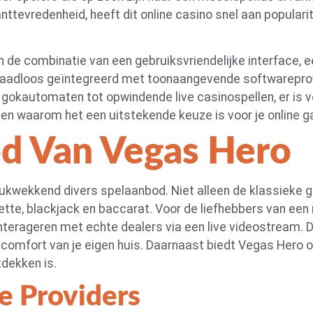
nttevredenheid, heeft dit online casino snel aan popular
in de combinatie van een gebruiksvriendelijke interface,
is naadloos geïntegreerd met toonaangevende softwarepro
 gokautomaten tot opwindende live casinospellen, er is v
 en waarom het een uitstekende keuze is voor je online 
d Van Vegas Hero
ukwekkend divers spelaanbod. Niet alleen de klassieke 
ette, blackjack en baccarat. Voor de liefhebbers van een re
 interageren met echte dealers via een live videostream.
 comfort van je eigen huis. Daarnaast biedt Vegas Hero 
tdekken is.
e Providers