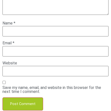
Name
*
Email
*
Website
Save my name, email, and website in this browser for the
next time I comment.