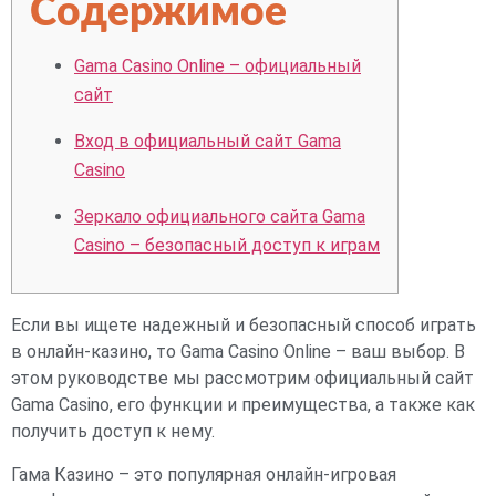
Содержимое
Gama Casino Online – официальный
сайт
Вход в официальный сайт Gama
Casino
Зеркало официального сайта Gama
Casino – безопасный доступ к играм
Если вы ищете надежный и безопасный способ играть
в онлайн-казино, то Gama Casino Online – ваш выбор. В
этом руководстве мы рассмотрим официальный сайт
Gama Casino, его функции и преимущества, а также как
получить доступ к нему.
Гама Казино – это популярная онлайн-игровая