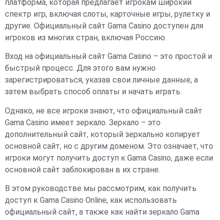
платформа, которая предлагает игрокам широкий
спектр игр, включая слоты, карточные игры, рулетку и
другие. Официальный сайт Gama Casino доступен для
игроков из многих стран, включая Россию.
Вход на официальный сайт Gama Casino – это простой и
быстрый процесс. Для этого вам нужно
зарегистрироваться, указав свои личные данные, а
затем выбрать способ оплаты и начать играть.
Однако, не все игроки знают, что официальный сайт
Gama Casino имеет зеркало. Зеркало – это
дополнительный сайт, который зеркально копирует
основной сайт, но с другим доменом. Это означает, что
игроки могут получить доступ к Gama Casino, даже если
основной сайт заблокирован в их стране.
В этом руководстве мы рассмотрим, как получить
доступ к Gama Casino Online, как использовать
официальный сайт, а также как найти зеркало Gama