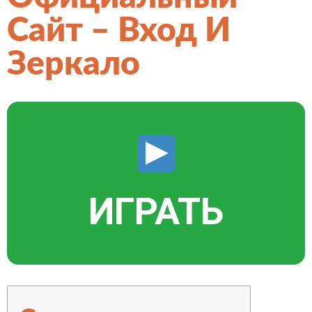
Сайт – Вход И
Зеркало
ИГРАТЬ