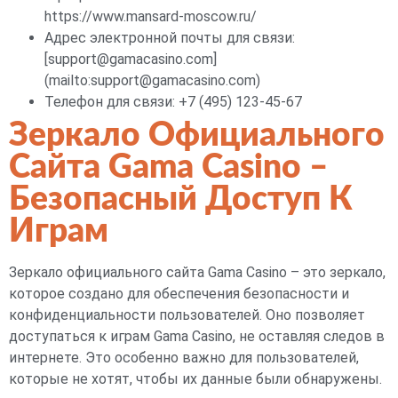
https://www.mansard-moscow.ru/
Адрес электронной почты для связи:
[support@gamacasino.com]
(mailto:support@gamacasino.com)
Телефон для связи: +7 (495) 123-45-67
Зеркало Официального
Сайта Gama Casino –
Безопасный Доступ К
Играм
Зеркало официального сайта Gama Casino – это зеркало,
которое создано для обеспечения безопасности и
конфиденциальности пользователей. Оно позволяет
доступаться к играм Gama Casino, не оставляя следов в
интернете. Это особенно важно для пользователей,
которые не хотят, чтобы их данные были обнаружены.