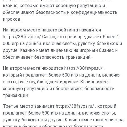
казино, которые имеют хорошую репутацию и
обеспечивают безопасность и конфиденциальность
игроков.
На первом месте нашего рейтинга находится
https://38fsvps.ru/ Casino, который предлагает более 1
000 игр на деньги, включая слоты, рулетку, блэкджек и
другие. Казино имеет лицензию на игорный бизнес и
обеспечивает безопасность транзакций.
На втором месте находится https://38fsvps.ru/ ,
который предлагает более 500 игр на деньги, включая
слоты, рулетку, блэкджек и другие. Казино имеет
хорошую репутацию и обеспечивает безопасность
транзакций.
Третье место занимает https://38fsvps.ru/ , который
предлагает более 500 игр на деньги, включая слоты,
рулетку, блэкджек и другие. Казино имеет лицензию на
игорный бизнес и обеспечивает безопасность