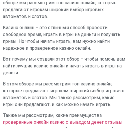
обзоре мы рассмотрим топ казино онлайн, которые
предлагают игрокам широкий выбор игровых
автоматов и слотов.
Казино онлайн – это отличный способ провести
свободное время, играть в игры на деньги и получать
призы. Но чтобы начать играть, вам нужно найти
надежное и проверенное казино онлайн.
Вот почему мы создали этот обзор – чтобы помочь вам
найти лучшие казино онлайн и начать играть в игры на
деньги.
В этом обзоре мы рассмотрим топ казино онлайн,
которые предлагают игрокам широкий выбор игровых
автоматов и слотов. Мы также рассмотрим, какие
игры они предлагают, и как можно начать играть.
Также мы рассмотрим, какие преимущества
проверенные онлайн казино с выводом денег отзывы