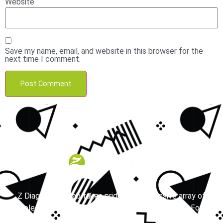
Website
Save my name, email, and website in this browser for the
next time I comment.
Z Diagnostics Lab takes pride in its extensive array of
molecular testing services available in the Dallas-Fort
Worth area.