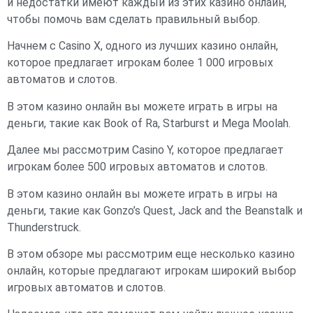
и недостатки имеют каждый из этих казино онлайн,
чтобы помочь вам сделать правильный выбор.
Начнем с Casino X, одного из лучших казино онлайн,
которое предлагает игрокам более 1 000 игровых
автоматов и слотов.
В этом казино онлайн вы можете играть в игры на
деньги, такие как Book of Ra, Starburst и Mega Moolah.
Далее мы рассмотрим Casino Y, которое предлагает
игрокам более 500 игровых автоматов и слотов.
В этом казино онлайн вы можете играть в игры на
деньги, такие как Gonzo’s Quest, Jack and the Beanstalk и
Thunderstruck.
В этом обзоре мы рассмотрим еще несколько казино
онлайн, которые предлагают игрокам широкий выбор
игровых автоматов и слотов.