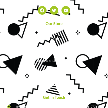
Our Store
Home
About Us
News and Updates
FAQs
Contact Us
Get In Touch
825 W ROYAL LN, SUITE # 230, IRVING, TX 75039