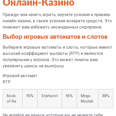
Онлайн-Казино
Прежде чем начать играть, изучите условия и правила
онлайн-казино, а также условия возврата средств. Это
поможет вам избежать неожиданных сюрпризов.
Выбор игровых автоматов и слотов
Выберите игровые автоматы и слоты, которые имеют
высокий коэффициент выплаты (RTP) и являются
популярными у игроков. Это может помочь вам
увеличить шансы на выигрыш.
Игровой автомат
RTP
Book
95%
Starburst
96%
Mega
88%
of Ra
Moolah
Не играйте на деньги, которые вы не можете себе