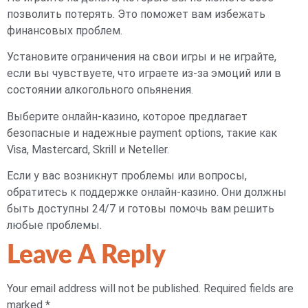
позволить потерять. Это поможет вам избежать
финансовых проблем.
Установите ограничения на свои игры и не играйте,
если вы чувствуете, что играете из-за эмоций или в
состоянии алкогольного опьянения.
Выберите онлайн-казино, которое предлагает
безопасные и надежные payment options, такие как
Visa, Mastercard, Skrill и Neteller.
Если у вас возникнут проблемы или вопросы,
обратитесь к поддержке онлайн-казино. Они должны
быть доступны 24/7 и готовы помочь вам решить
любые проблемы.
Leave A Reply
Your email address will not be published.
Required fields are
marked
*