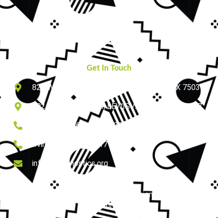
FAQs
Contact Us
Get In Touch
825 W ROYAL LN, SUITE # 230, IRVING, TX 75039
502 N VALLEY PKWY, LEWISVILLE, TEXAS 75067
Lewisville: (469) 668-3133
Irving: (214) 647-1317
info@zdiagnostics.org
Copyright © 2026 zdiagnostics | Designed by Triumph
Studio