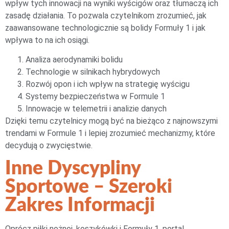
wpływ tych innowacji na wyniki wyścigów oraz tłumaczą ich
zasadę działania. To pozwala czytelnikom zrozumieć, jak
zaawansowane technologicznie są bolidy Formuły 1 i jak
wpływa to na ich osiągi.
Analiza aerodynamiki bolidu
Technologie w silnikach hybrydowych
Rozwój opon i ich wpływ na strategię wyścigu
Systemy bezpieczeństwa w Formule 1
Innowacje w telemetrii i analizie danych
Dzięki temu czytelnicy mogą być na bieżąco z najnowszymi
trendami w Formule 1 i lepiej zrozumieć mechanizmy, które
decydują o zwycięstwie.
Inne Dyscypliny
Sportowe – Szeroki
Zakres Informacji
Oprócz piłki nożnej, koszykówki i Formuły 1, portal