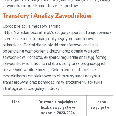
zawodnikami oraz komentarze ekspertów.
Transfery i Analizy Zawodników
Oprócz relacji z meczów, strona
https://wiadomosci.atm.pl/category/sports oferuje również
szeroki zakres informacji dotyczących transferów
piłkarskich. Portal śledzi plotki transferowe, analizuje
potencjalne wzmocnienia drużyn oraz ocenia wartość
zawodników. Ponadto, eksperci regularnie analizują formę
zawodników, ich mocne i słabe strony oraz prognozują ich
przyszłość w piłce nożnej. Celem jest dostarczenie
czytelnikom kompleksowego obrazu sytuacji na rynku
transferowym oraz pomagać im w zrozumieniu taktyki i
strategii poszczególnych drużyn.
Liga
Drużyna z największą
Liczba
liczbą zwycięstw w
zwycięstw
sezonie 2023/2024