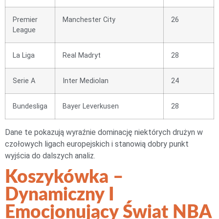
Premier
Manchester City
26
League
La Liga
Real Madryt
28
Serie A
Inter Mediolan
24
Bundesliga
Bayer Leverkusen
28
Dane te pokazują wyraźnie dominację niektórych drużyn w
czołowych ligach europejskich i stanowią dobry punkt
wyjścia do dalszych analiz.
Koszykówka –
Dynamiczny I
Emocjonujący Świat NBA