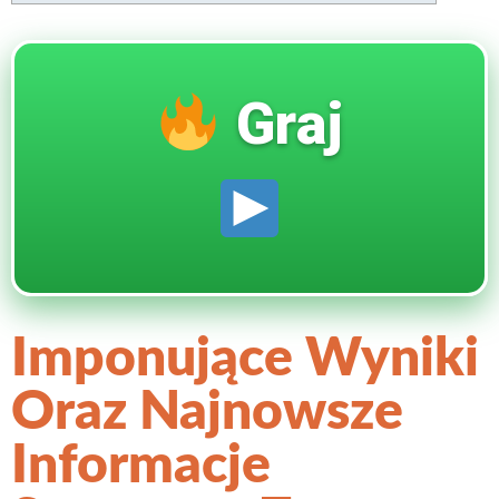
Graj
Imponujące Wyniki
Oraz Najnowsze
Informacje