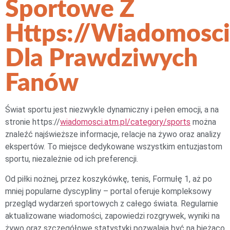
Sportowe Z
Https://wiadomosci
Dla Prawdziwych
Fanów
Świat sportu jest niezwykle dynamiczny i pełen emocji, a na
stronie https://
wiadomosci.atm.pl/category/sports
można
znaleźć najświeższe informacje, relacje na żywo oraz analizy
ekspertów. To miejsce dedykowane wszystkim entuzjastom
sportu, niezależnie od ich preferencji.
Od piłki nożnej, przez koszykówkę, tenis, Formułę 1, aż po
mniej popularne dyscypliny – portal oferuje kompleksowy
przegląd wydarzeń sportowych z całego świata. Regularnie
aktualizowane wiadomości, zapowiedzi rozgrywek, wyniki na
żywo oraz szczegółowe statystyki pozwalają być na bieżąco