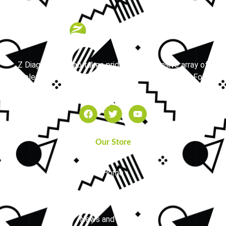
Z Diagnostics Lab takes pride in its extensive array of
molecular testing services available in the Dallas-Fort
Worth area.
Our Store
Home
About Us
News and Updates