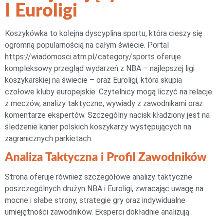
I Euroligi
Koszykówka to kolejna dyscyplina sportu, która cieszy się
ogromną popularnością na całym świecie. Portal
https://wiadomosci.atm.pl/category/sports oferuje
kompleksowy przegląd wydarzeń z NBA – najlepszej ligi
koszykarskiej na świecie – oraz Euroligi, która skupia
czołowe kluby europejskie. Czytelnicy mogą liczyć na relacje
z meczów, analizy taktyczne, wywiady z zawodnikami oraz
komentarze ekspertów. Szczególny nacisk kładziony jest na
śledzenie karier polskich koszykarzy występujących na
zagranicznych parkietach.
Analiza Taktyczna i Profil Zawodników
Strona oferuje również szczegółowe analizy taktyczne
poszczególnych drużyn NBA i Euroligi, zwracając uwagę na
mocne i słabe strony, strategie gry oraz indywidualne
umiejętności zawodników. Eksperci dokładnie analizują