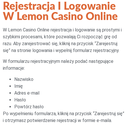
Rejestracja I Logowanie
W Lemon Casino Online
W Lemon Casino Online rejestracja i logowanie są prostymi i
szybkimi procesami, które pozwalają Ci rozpocząć grę od
razu. Aby zarejestrować się, kliknij na przycisk “Zarejestruj
się” na stronie logowania i wypełnij formularz rejestracyjny.
W formularzu rejestracyjnym należy podać następujące
informacje:
Nazwisko
Imię
Adres e-mail
Hasło
Powtórz hasło
Po wypełnieniu formularza, kliknij na przycisk “Zarejestruj się”
i otrzymasz potwierdzenie rejestracji w formie e-maila.