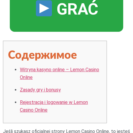
GRAĆ
Содержимое
Witryna kasyno online – Lemon Casino
Online
Zasady gry i bonusy
Rejestracja i logowanie w Lemon
Casino Online
Jeśli szukasz oficjalnej strony Lemon Casino Online, to jesteś