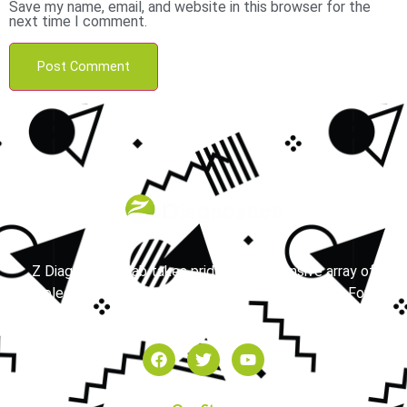
Save my name, email, and website in this browser for the
next time I comment.
Z Diagnostics Lab takes pride in its extensive array of
molecular testing services available in the Dallas-Fort
Worth area.