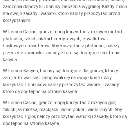
załóżenia depozytu i bonusy załóżenia wygranej. Każdy z nich
ma swoje zasady i warunki, które należy przeczytać przed
korzystaniem.
W Lemon Casino, gracze mogą korzystać z różnych metod
płatności, takich jak kart kredytowych, e-walletów i
bankowych transferów. Aby korzystać z płatności, należy
przeczytać warunki i zasady, które są dostępne na stronie
kasyna.
W Lemon Kasyno, bonusy są dostępne dla graczy, którzy
zarejestrowali się i zalogowali się na swoje konto. Aby
korzystać z bonusów, należy przeczytać warunki i zasady,
które są dostępne na stronie kasyna.
W Lemon Casino, gracze mogą korzystać z różnych gier,
takich jak ruletka, blackjack, video poker i wiele innych. Aby
korzystać z gier, należy przeczytać warunki i zasady, które są
dostępne na stronie kasyna.