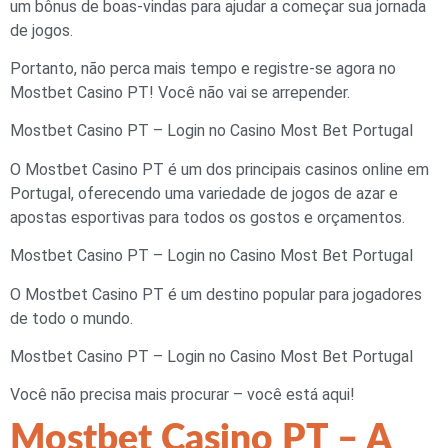
um bônus de boas-vindas para ajudar a começar sua jornada
de jogos.
Portanto, não perca mais tempo e registre-se agora no
Mostbet Casino PT! Você não vai se arrepender.
Mostbet Casino PT – Login no Casino Most Bet Portugal
O Mostbet Casino PT é um dos principais casinos online em
Portugal, oferecendo uma variedade de jogos de azar e
apostas esportivas para todos os gostos e orçamentos.
Mostbet Casino PT – Login no Casino Most Bet Portugal
O Mostbet Casino PT é um destino popular para jogadores
de todo o mundo.
Mostbet Casino PT – Login no Casino Most Bet Portugal
Você não precisa mais procurar – você está aqui!
Mostbet Casino PT – A