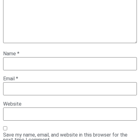
Name
*
Email
*
Website
Save my name, email, and website in this browser for the
next time I comment.