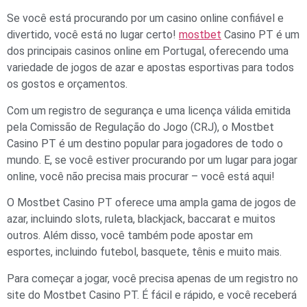
Se você está procurando por um casino online confiável e
divertido, você está no lugar certo!
mostbet
Casino PT é um
dos principais casinos online em Portugal, oferecendo uma
variedade de jogos de azar e apostas esportivas para todos
os gostos e orçamentos.
Com um registro de segurança e uma licença válida emitida
pela Comissão de Regulação do Jogo (CRJ), o Mostbet
Casino PT é um destino popular para jogadores de todo o
mundo. E, se você estiver procurando por um lugar para jogar
online, você não precisa mais procurar – você está aqui!
O Mostbet Casino PT oferece uma ampla gama de jogos de
azar, incluindo slots, ruleta, blackjack, baccarat e muitos
outros. Além disso, você também pode apostar em
esportes, incluindo futebol, basquete, tênis e muito mais.
Para começar a jogar, você precisa apenas de um registro no
site do Mostbet Casino PT. É fácil e rápido, e você receberá