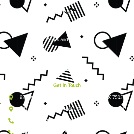
Home
About Us
News and Updates
FAQs
Contact Us
Get In Touch
825 W ROYAL LN, SUITE # 230, IRVING, TX 75039
502 N VALLEY PKWY, LEWISVILLE, TEXAS 75067
Lewisville: (469) 668-3133
Irving: (214) 647-1317