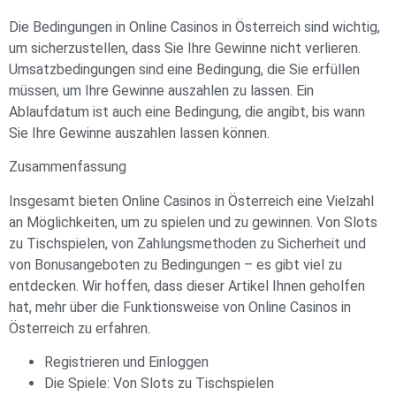
Die Bedingungen in Online Casinos in Österreich sind wichtig,
um sicherzustellen, dass Sie Ihre Gewinne nicht verlieren.
Umsatzbedingungen sind eine Bedingung, die Sie erfüllen
müssen, um Ihre Gewinne auszahlen zu lassen. Ein
Ablaufdatum ist auch eine Bedingung, die angibt, bis wann
Sie Ihre Gewinne auszahlen lassen können.
Zusammenfassung
Insgesamt bieten Online Casinos in Österreich eine Vielzahl
an Möglichkeiten, um zu spielen und zu gewinnen. Von Slots
zu Tischspielen, von Zahlungsmethoden zu Sicherheit und
von Bonusangeboten zu Bedingungen – es gibt viel zu
entdecken. Wir hoffen, dass dieser Artikel Ihnen geholfen
hat, mehr über die Funktionsweise von Online Casinos in
Österreich zu erfahren.
Registrieren und Einloggen
Die Spiele: Von Slots zu Tischspielen