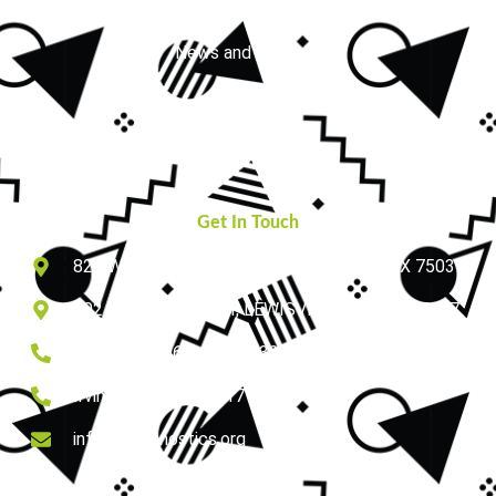
About Us
News and Updates
FAQs
Contact Us
Get In Touch
825 W ROYAL LN, SUITE # 230, IRVING, TX 75039
502 N VALLEY PKWY, LEWISVILLE, TEXAS 75067
Lewisville: (469) 668-3133
Irving: (214) 647-1317
info@zdiagnostics.org