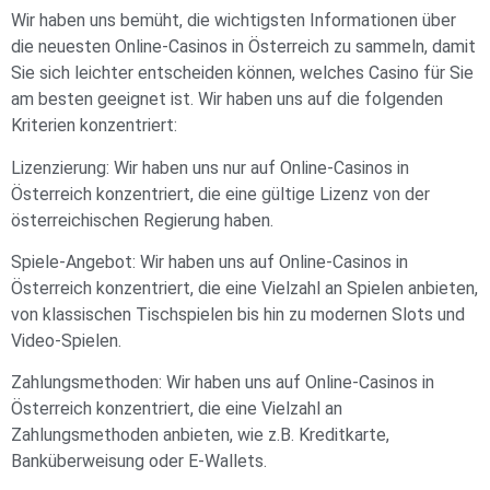
Wir haben uns bemüht, die wichtigsten Informationen über
die neuesten Online-Casinos in Österreich zu sammeln, damit
Sie sich leichter entscheiden können, welches Casino für Sie
am besten geeignet ist. Wir haben uns auf die folgenden
Kriterien konzentriert:
Lizenzierung: Wir haben uns nur auf Online-Casinos in
Österreich konzentriert, die eine gültige Lizenz von der
österreichischen Regierung haben.
Spiele-Angebot: Wir haben uns auf Online-Casinos in
Österreich konzentriert, die eine Vielzahl an Spielen anbieten,
von klassischen Tischspielen bis hin zu modernen Slots und
Video-Spielen.
Zahlungsmethoden: Wir haben uns auf Online-Casinos in
Österreich konzentriert, die eine Vielzahl an
Zahlungsmethoden anbieten, wie z.B. Kreditkarte,
Banküberweisung oder E-Wallets.