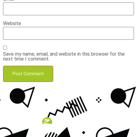
Website
Save my name, email, and website in this browser for the
next time I comment.