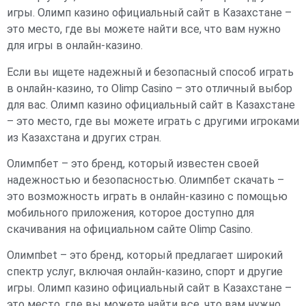
игры. Олимп казино официальный сайт в Казахстане –
это место, где вы можете найти все, что вам нужно
для игры в онлайн-казино.
Если вы ищете надежный и безопасный способ играть
в онлайн-казино, то Olimp Casino – это отличный выбор
для вас. Олимп казино официальный сайт в Казахстане
– это место, где вы можете играть с другими игроками
из Казахстана и других стран.
Олимпбет – это бренд, который известен своей
надежностью и безопасностью. Олимпбет скачать –
это возможность играть в онлайн-казино с помощью
мобильного приложения, которое доступно для
скачивания на официальном сайте Olimp Casino.
Олимпbet – это бренд, который предлагает широкий
спектр услуг, включая онлайн-казино, спорт и другие
игры. Олимп казино официальный сайт в Казахстане –
это место, где вы можете найти все, что вам нужно