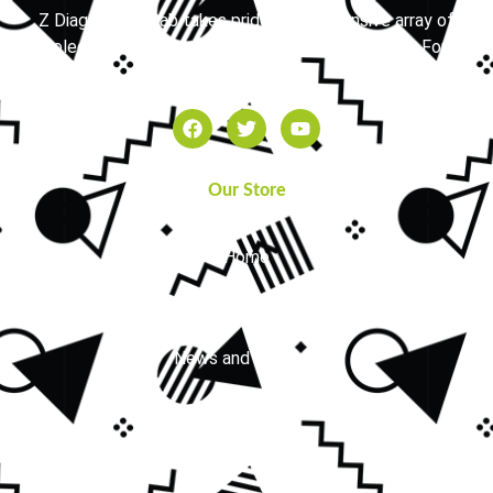
Z Diagnostics Lab takes pride in its extensive array of
molecular testing services available in the Dallas-Fort
Worth area.
Our Store
Home
About Us
News and Updates
FAQs
Contact Us