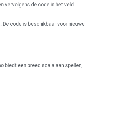
 vervolgens de code in het veld
. De code is beschikbaar voor nieuwe
no biedt een breed scala aan spellen,