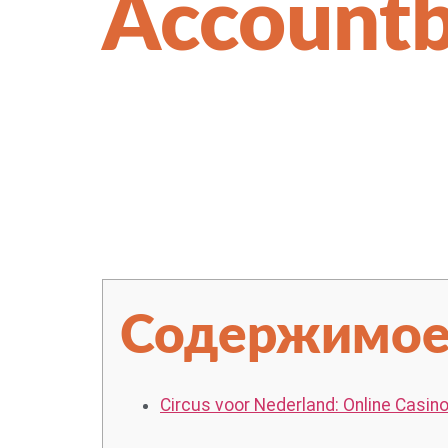
Accountb
Содержимо
Circus voor Nederland: Online Casin