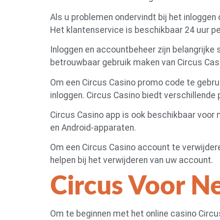
Als u problemen ondervindt bij het inlogge
Het klantenservice is beschikbaar 24 uur p
Inloggen en accountbeheer zijn belangrijke s
betrouwbaar gebruik maken van Circus Casino
Om een Circus Casino promo code te gebruik
inloggen. Circus Casino biedt verschillend
Circus Casino app is ook beschikbaar voor 
en Android-apparaten.
Om een Circus Casino account te verwijdere
helpen bij het verwijderen van uw account.
Circus Voor N
Om te beginnen met het online casino Circu