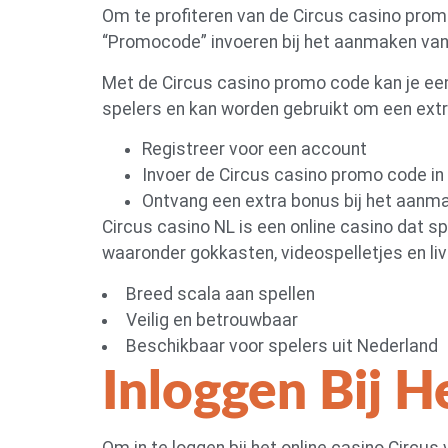
Om te profiteren van de Circus casino pro
“Promocode” invoeren bij het aanmaken van
Met de Circus casino promo code kan je ee
spelers en kan worden gebruikt om een ext
Registreer voor een account
Invoer de Circus casino promo code in
Ontvang een extra bonus bij het aanm
Circus casino NL is een online casino dat s
waaronder gokkasten, videospelletjes en liv
Breed scala aan spellen
Veilig en betrouwbaar
Beschikbaar voor spelers uit Nederland
Inloggen Bij H
Om in te loggen bij het online casino Circus