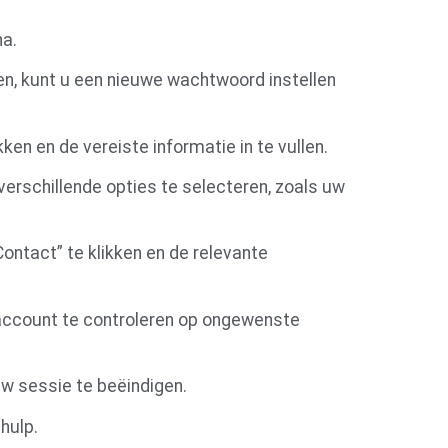
na.
en, kunt u een nieuwe wachtwoord instellen
ken en de vereiste informatie in te vullen.
verschillende opties te selecteren, zoals uw
ontact” te klikken en de relevante
w account te controleren op ongewenste
 uw sessie te beëindigen.
hulp.