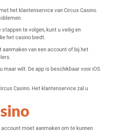
met het klantenservice van Circus Casino.
problemen.
stappen te volgen, kunt u veilig en
ie het casino biedt.
et aanmaken van een account of bij het
lers.
 maar wilt. De app is beschikbaar voor iOS
rcus Casino. Het klantenservice zal u
asino
 een account moet aanmaken om te kunnen