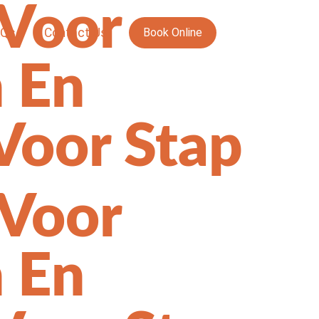
 Voor
AQs
Contact Us
Book Online
 En
Voor Stap
 Voor
 En