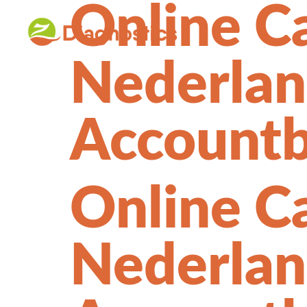
Online C
Nederlan
Accountb
Online C
Nederlan