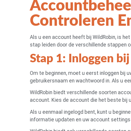
Accountbeheer
Controleren E
Als u een account heeft bij WildRobin, is het
stap leiden door de verschillende stappen 
Stap 1: Inloggen bi
Om te beginnen, moet u eerst inloggen bij 
gebruikersnaam en wachtwoord in. Als u ee
WildRobin biedt verschillende soorten acc
account. Kies de account die het beste bij 
Als u eenmaal ingelogd bent, kunt u beginn
informatie updaten en uw account setting