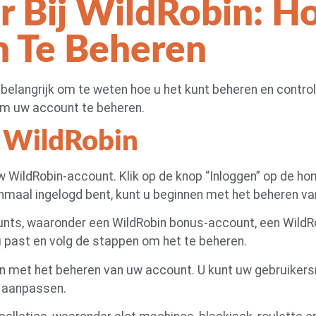
 Bij WildRobin: Ho
n Te Beheren
 belangrijk om te weten hoe u het kunt beheren en controle
om uw account te beheren.
j WildRobin
uw WildRobin-account. Klik op de knop “Inloggen” op de 
nmaal ingelogd bent, kunt u beginnen met het beheren v
ounts, waaronder een WildRobin bonus-account, een WildR
u past en volg de stappen om het te beheren.
en met het beheren van uw account. U kunt uw gebruikers
s aanpassen.