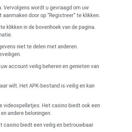
ina. Vervolgens wordt u gevraagd om uw
 aanmaken door op “Registreer” te klikken.
e klikken in de bovenhoek van de pagina.
atie.
gevens niet te delen met anderen.
veiligen.
u uw account veilig beheren en genieten van
r wilt. Het APK-bestand is veilig en kan
 videospelletjes. Het casino biedt ook een
 en andere beloningen.
et casino biedt een veilig en betrouwbaar