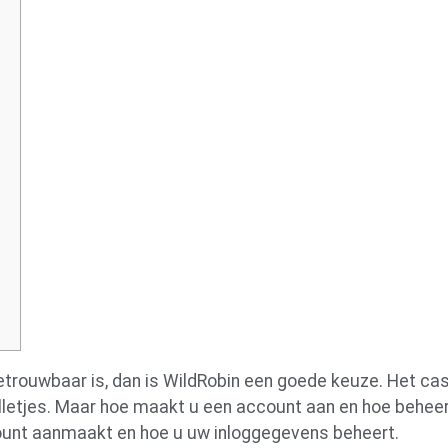
betrouwbaar is, dan is WildRobin een goede keuze. Het cas
letjes. Maar hoe maakt u een account aan en hoe beheert
count aanmaakt en hoe u uw inloggegevens beheert.