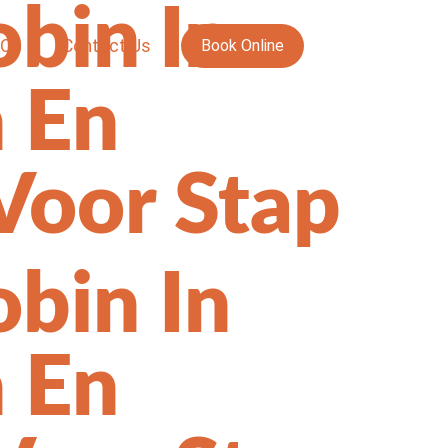
bin In
AQs
Contact Us
Book Online
 En
Voor Stap
bin In
 En