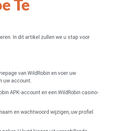
e Te
ren. In dit artikel zullen we u stap voor
homepage van WildRobin en voer uw
an uw account.
obin APK-account en een WildRobin casino-
naam en wachtwoord wijzigen, uw profiel