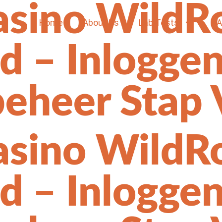
asino WildRo
Home
About Us
Lab Tests
F
d – Inloggen
eheer Stap 
asino WildRo
d – Inloggen