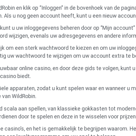
dRobin en klik op “Inloggen” in de bovenhoek van de pag
 Als u nog geen account heeft, kunt u een nieuw account
nt u uw inloggegevens beheren door op “Mijn account” t
rd wijzigen, evenals uw adresgegevens en andere inform
rijk om een sterk wachtwoord te kiezen en om uw inlogge
ig uw wachtwoord te wijzigen om uw account extra te be
ouwbaar online casino, en door deze gids te volgen, kunt 
 casino biedt.
ele apparaten, zodat u kunt spelen waar en wanneer u maa
 van WildRobin.
d scala aan spellen, van klassieke gokkasten tot moderne
dienen door te spelen en deze in te wisselen voor prijzen
ne casino’s, en het is gemakkelijk te begrijpen waarom. H