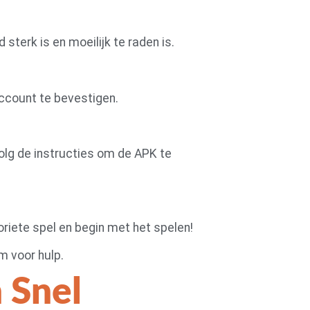
terk is en moeilijk te raden is.
account te bevestigen.
olg de instructies om de APK te
oriete spel en begin met het spelen!
m voor hulp.
n Snel