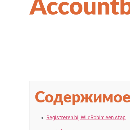
Accountb
Содержимо
Registreren bij WildRobin: een stap