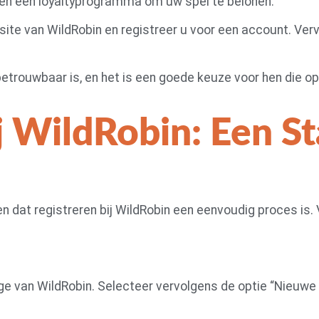
 en een loyaltyprogramma om uw spel te belonen.
ite van WildRobin en registreer u voor een account. Verv
 betrouwbaar is, en het is een goede keuze voor hen die op
j WildRobin: Een S
en dat registreren bij WildRobin een eenvoudig proces is
age van WildRobin. Selecteer vervolgens de optie “Nieu