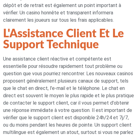
dépôt et de retrait est également un point important à
vérifier. Un casino honnête et transparent informera
clairement les joueurs sur tous les frais applicables.
L'Assistance Client Et Le
Support Technique
Une assistance client réactive et compétente est
essentielle pour résoudre rapidement tout problème ou
question que vous pourriez rencontrer. Les nouveaux casinos
proposent généralement plusieurs canaux de support, tels
que le chat en direct, l'e-mail et le téléphone. Le chat en
direct est souvent le moyen le plus rapide et le plus pratique
de contacter le support client, car il vous permet d'obtenir
une réponse immédiate à votre question. Il est important de
vérifier que le support client est disponible 24h/24 et 7j/7,
ou du moins pendant les heures de pointe. Un support client
multilingue est également un atout, surtout si vous ne parlez