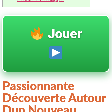
Jouer
Passionnante
Découverte Autour
Dun Nouveau