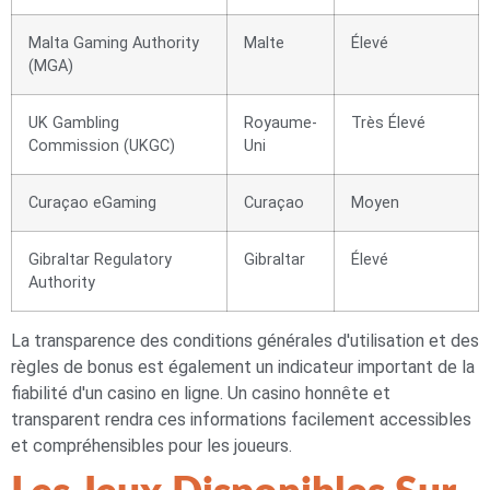
Malta Gaming Authority
Malte
Élevé
(MGA)
UK Gambling
Royaume-
Très Élevé
Commission (UKGC)
Uni
Curaçao eGaming
Curaçao
Moyen
Gibraltar Regulatory
Gibraltar
Élevé
Authority
La transparence des conditions générales d'utilisation et des
règles de bonus est également un indicateur important de la
fiabilité d'un casino en ligne. Un casino honnête et
transparent rendra ces informations facilement accessibles
et compréhensibles pour les joueurs.