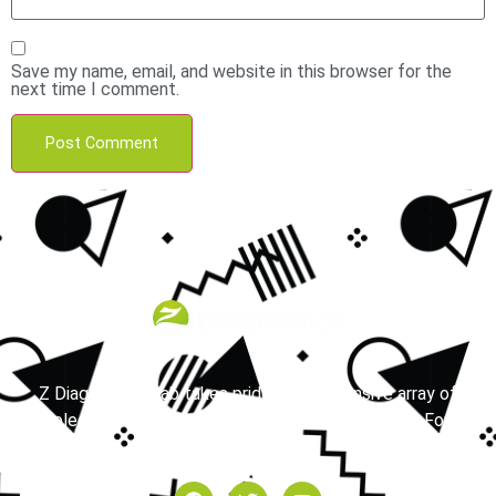
Save my name, email, and website in this browser for the
next time I comment.
Z Diagnostics Lab takes pride in its extensive array of
molecular testing services available in the Dallas-Fort
Worth area.