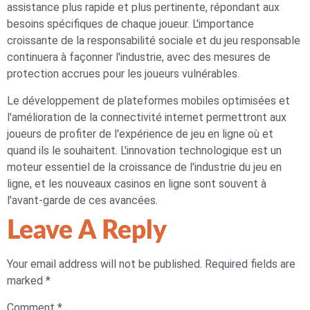
assistance plus rapide et plus pertinente, répondant aux
besoins spécifiques de chaque joueur. L'importance
croissante de la responsabilité sociale et du jeu responsable
continuera à façonner l'industrie, avec des mesures de
protection accrues pour les joueurs vulnérables.
Le développement de plateformes mobiles optimisées et
l'amélioration de la connectivité internet permettront aux
joueurs de profiter de l'expérience de jeu en ligne où et
quand ils le souhaitent. L'innovation technologique est un
moteur essentiel de la croissance de l'industrie du jeu en
ligne, et les nouveaux casinos en ligne sont souvent à
l'avant-garde de ces avancées.
Leave A Reply
Your email address will not be published.
Required fields are
marked
*
Comment
*