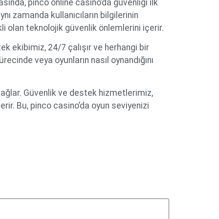
asında, pinco online casino’da güvenliği ilk
 zamanda kullanıcıların bilgilerinin
i olan teknolojik güvenlik önlemlerini içerir.
k ekibimiz, 24/7 çalışır ve herhangi bir
 sürecinde veya oyunların nasıl oynandığını
ağlar. Güvenlik ve destek hizmetlerimiz,
erir. Bu, pinco casino’da oyun seviyenizi