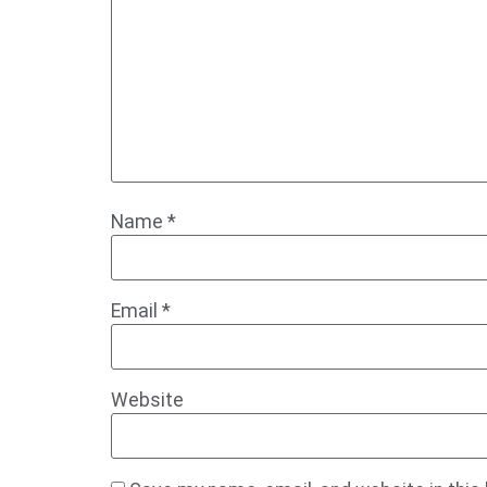
Name
*
Email
*
Website