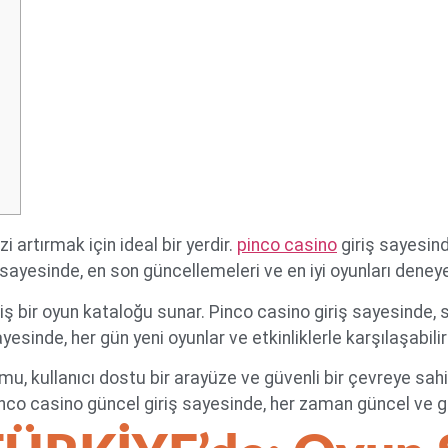
i artırmak için ideal bir yerdir.
pinco casino
giriş sayesind
 sayesinde, en son güncellemeleri ve en iyi oyunları deneyeb
iş bir oyun kataloğu sunar. Pinco casino giriş sayesinde, s
yesinde, her gün yeni oyunlar ve etkinliklerle karşılaşabilir
u, kullanıcı dostu bir arayüze ve güvenli bir çevreye sahip
 Pinco casino güncel giriş sayesinde, her zaman güncel ve g