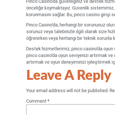
Pinco Casino’da güvenliğiniz ve destek hizmetl
önceliğe koymaktayız. Güvenlik sistemimiz, 
korunmasını sağlar. Bu, pinco casino girişi sır
Pinco Casino’da, herhangi bir sorununuz olurs
sorunuz veya talebinizle ilgili olarak size hız
öğrenirken veya herhangi bir teknik sorunla k
Destek hizmetlerimiz, pinco casino’da oyun 
pinco casino’da oyun seviyenizi artırmak ve o
artırmak ve oyun deneyiminizi iyileştirmek içi
Leave A Reply
Your email address will not be published.
Re
Comment
*