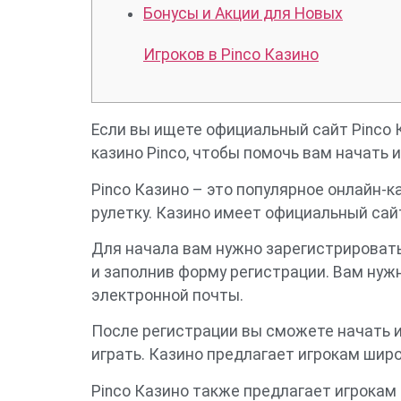
Бонусы и Акции для Новых
Игроков в Pinco Казино
Если вы ищете официальный сайт Pinco К
казино Pinco, чтобы помочь вам начать 
Pinco Казино – это популярное онлайн-к
рулетку. Казино имеет официальный сайт
Для начала вам нужно зарегистрироватьс
и заполнив форму регистрации. Вам нуж
электронной почты.
После регистрации вы сможете начать иг
играть. Казино предлагает игрокам широ
Pinco Казино также предлагает игрокам 