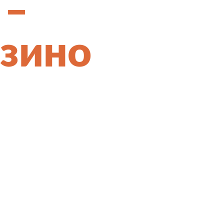
 –
азино