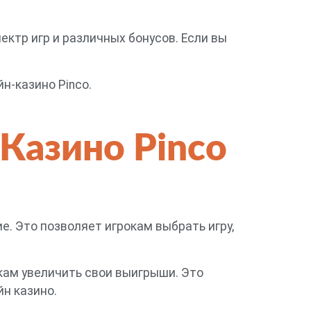
ектр игр и различных бонусов. Если вы
н-казино Pinco.
Казино Pinco
ие. Это позволяет игрокам выбрать игру,
окам увеличить свои выигрыши. Это
н казино.