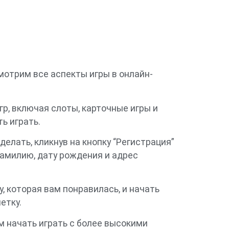
смотрим все аспекты игры в онлайн-
гр, включая слоты, карточные игры и
ь играть.
елать, кликнув на кнопку “Регистрация”
фамилию, дату рождения и адрес
, которая вам понравилась, и начать
етку.
м начать играть с более высокими