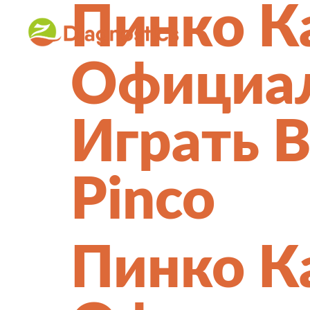
Пинко К
Официал
Играть 
Pinco
Пинко К