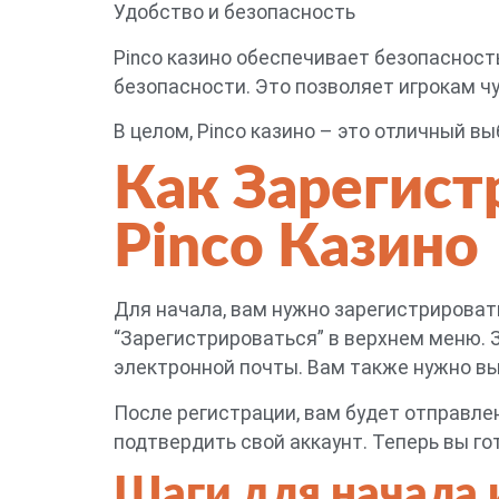
Удобство и безопасность
Pinco казино обеспечивает безопасност
безопасности. Это позволяет игрокам чу
В целом, Pinco казино – это отличный вы
Как Зарегист
Pinco Казино
Для начала, вам нужно зарегистрировать
“Зарегистрироваться” в верхнем меню. 
электронной почты. Вам также нужно вы
После регистрации, вам будет отправле
подтвердить свой аккаунт. Теперь вы гот
Шаги для начала 