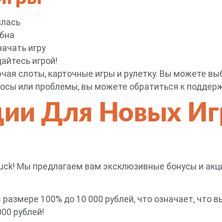
илась
обна
начать игру
айтесь игрой!
ючая слоты, карточные игры и рулетку. Вы можете выб
просы или проблемы, вы можете обратиться к поддерж
ии Для Новых Игр
 luck! Мы предлагаем вам эксклюзивные бонусы и акц
 размере 100% до 10 000 рублей, что означает, что в
000 рублей!