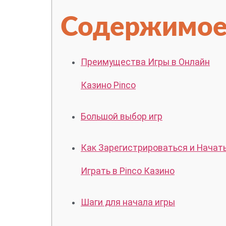
Содержимо
Преимущества Игры в Онлайн
Казино Pinco
Большой выбор игр
Как Зарегистрироваться и Начат
Играть в Pinco Казино
Шаги для начала игры