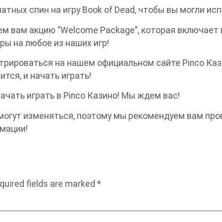
атных спин на игру Book of Dead, чтобы вы могли ис
м вам акцию “Welcome Package”, которая включает в
ры на любое из наших игр!
стрироваться на нашем официальном сайте Pinco Каз
тся, и начать играть!
ачать играть в Pinco Казино! Мы ждем вас!
 могут изменяться, поэтому мы рекомендуем вам про
мации!
quired fields are marked
*