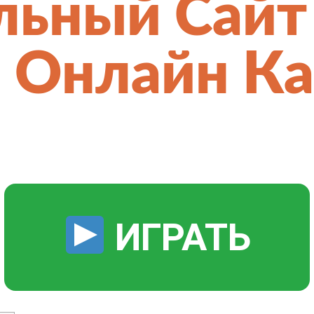
ьный Сайт
В Онлайн К
ИГРАТЬ