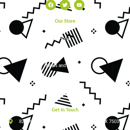
Our Store
Home
About Us
News and Updates
FAQs
Contact Us
Get In Touch
825 W ROYAL LN, SUITE # 230, IRVING, TX 75039