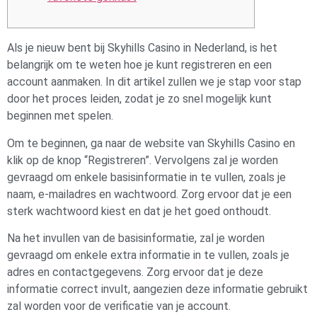
Als je nieuw bent bij Skyhills Casino in Nederland, is het
belangrijk om te weten hoe je kunt registreren en een
account aanmaken. In dit artikel zullen we je stap voor stap
door het proces leiden, zodat je zo snel mogelijk kunt
beginnen met spelen.
Om te beginnen, ga naar de website van Skyhills Casino en
klik op de knop “Registreren”. Vervolgens zal je worden
gevraagd om enkele basisinformatie in te vullen, zoals je
naam, e-mailadres en wachtwoord. Zorg ervoor dat je een
sterk wachtwoord kiest en dat je het goed onthoudt.
Na het invullen van de basisinformatie, zal je worden
gevraagd om enkele extra informatie in te vullen, zoals je
adres en contactgegevens. Zorg ervoor dat je deze
informatie correct invult, aangezien deze informatie gebruikt
zal worden voor de verificatie van je account.