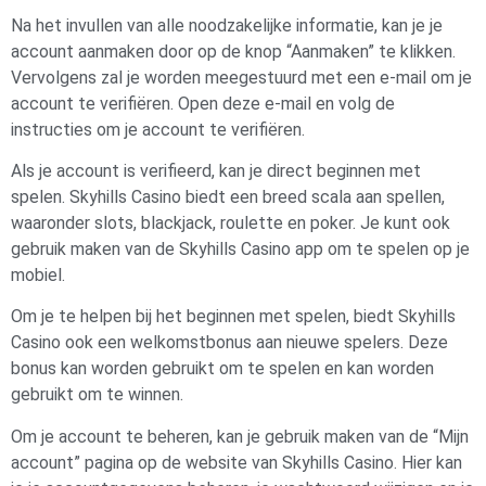
Na het invullen van alle noodzakelijke informatie, kan je je
account aanmaken door op de knop “Aanmaken” te klikken.
Vervolgens zal je worden meegestuurd met een e-mail om je
account te verifiëren. Open deze e-mail en volg de
instructies om je account te verifiëren.
Als je account is verifieerd, kan je direct beginnen met
spelen. Skyhills Casino biedt een breed scala aan spellen,
waaronder slots, blackjack, roulette en poker. Je kunt ook
gebruik maken van de Skyhills Casino app om te spelen op je
mobiel.
Om je te helpen bij het beginnen met spelen, biedt Skyhills
Casino ook een welkomstbonus aan nieuwe spelers. Deze
bonus kan worden gebruikt om te spelen en kan worden
gebruikt om te winnen.
Om je account te beheren, kan je gebruik maken van de “Mijn
account” pagina op de website van Skyhills Casino. Hier kan