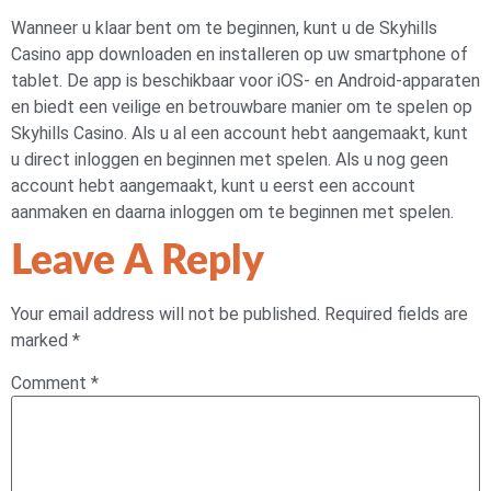
Wanneer u klaar bent om te beginnen, kunt u de Skyhills
Casino app downloaden en installeren op uw smartphone of
tablet. De app is beschikbaar voor iOS- en Android-apparaten
en biedt een veilige en betrouwbare manier om te spelen op
Skyhills Casino. Als u al een account hebt aangemaakt, kunt
u direct inloggen en beginnen met spelen. Als u nog geen
account hebt aangemaakt, kunt u eerst een account
aanmaken en daarna inloggen om te beginnen met spelen.
Leave A Reply
Your email address will not be published.
Required fields are
marked
*
Comment
*