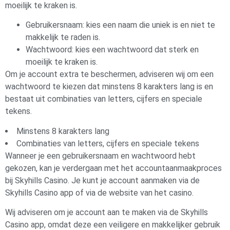
moeilijk te kraken is.
Gebruikersnaam: kies een naam die uniek is en niet te
makkelijk te raden is.
Wachtwoord: kies een wachtwoord dat sterk en
moeilijk te kraken is.
Om je account extra te beschermen, adviseren wij om een
wachtwoord te kiezen dat minstens 8 karakters lang is en
bestaat uit combinaties van letters, cijfers en speciale
tekens.
Minstens 8 karakters lang
Combinaties van letters, cijfers en speciale tekens
Wanneer je een gebruikersnaam en wachtwoord hebt
gekozen, kan je verdergaan met het accountaanmaakproces
bij Skyhills Casino. Je kunt je account aanmaken via de
Skyhills Casino app of via de website van het casino.
Wij adviseren om je account aan te maken via de Skyhills
Casino app, omdat deze een veiligere en makkelijker gebruik