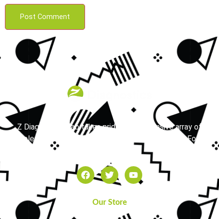
Z Diagnostics Lab takes pride in its extensive array of
molecular testing services available in the Dallas-Fort
Worth area.
Our Store