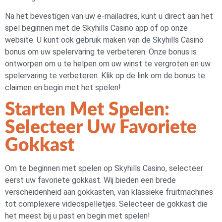
Na het bevestigen van uw e-mailadres, kunt u direct aan het
spel beginnen met de Skyhills Casino app of op onze
website. U kunt ook gebruik maken van de Skyhills Casino
bonus om uw spelervaring te verbeteren. Onze bonus is
ontworpen om u te helpen om uw winst te vergroten en uw
spelervaring te verbeteren. Klik op de link om de bonus te
claimen en begin met het spelen!
Starten Met Spelen:
Selecteer Uw Favoriete
Gokkast
Om te beginnen met spelen op Skyhills Casino, selecteer
eerst uw favoriete gokkast. Wij bieden een brede
verscheidenheid aan gokkasten, van klassieke fruitmachines
tot complexere videospelletjes. Selecteer de gokkast die
het meest bij u past en begin met spelen!