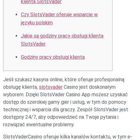
klienta SlotsVader
Czy SlotsVader oferuje wsparcie w
języku polskim
Jakie są godziny pracy obsługi klienta
SlotsVader
Godziny pracy obsługi klienta
Jeśli szukasz kasyna online, które oferuje profesjonalną
obsługę klienta,
slotsvader
Casino jest doskonałym
wyborem. Dzięki SlotsVader Casino App możesz uzyskać
dostęp do szerokiej gamy gier i usług, w tym do pomocy
technicznej i wsparcia dla graczy. Zespół SlotsVader jest
dostępny 24/7, aby odpowiedzieć na Twoje pytania i
rozwiązać ewentualne problemy.
SlotsVaderCasino oferuje kilka kanałów kontaktu, w tym e-