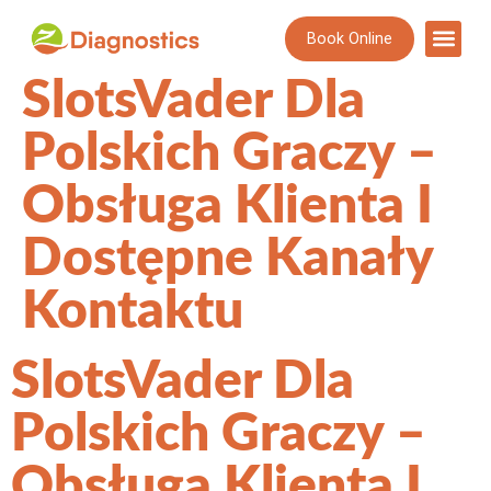
Book Online
SlotsVader Dla
Polskich Graczy –
Obsługa Klienta I
Dostępne Kanały
Kontaktu
SlotsVader Dla
Polskich Graczy –
Obsługa Klienta I