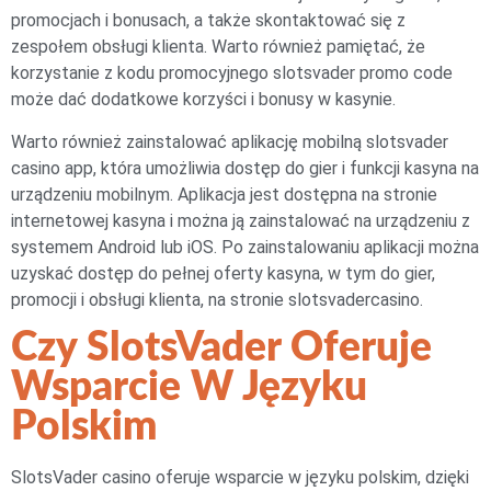
promocjach i bonusach, a także skontaktować się z
zespołem obsługi klienta. Warto również pamiętać, że
korzystanie z kodu promocyjnego slotsvader promo code
może dać dodatkowe korzyści i bonusy w kasynie.
Warto również zainstalować aplikację mobilną slotsvader
casino app, która umożliwia dostęp do gier i funkcji kasyna na
urządzeniu mobilnym. Aplikacja jest dostępna na stronie
internetowej kasyna i można ją zainstalować na urządzeniu z
systemem Android lub iOS. Po zainstalowaniu aplikacji można
uzyskać dostęp do pełnej oferty kasyna, w tym do gier,
promocji i obsługi klienta, na stronie slotsvadercasino.
Czy SlotsVader Oferuje
Wsparcie W Języku
Polskim
SlotsVader casino oferuje wsparcie w języku polskim, dzięki