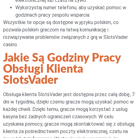
elektronicznej lub czatu na żywo.
Wykorzystaj numer telefonu, aby uzyskać pomoc w
godzinach pracy zespołu wsparcia.
Wszystkie te opcje są dostępne w języku polskim, co
pozwala polskim graczom na łatwą komunikację i
rozwiązywanie problemów związanych z grą w SlotsVader
casino.
Jakie Są Godziny Pracy
Obsługi Klienta
SlotsVader
Obsługa klienta SlotsVader jest dostępna przez całą dobę, 7
dni w tygodniu, dzięki czemu gracze mogą uzyskać pomoc w
każdej chwili. Dzięki temu, gracze mogą korzystać z usług
kasyna bez żadnych ograniczeń czasowych. W celu
uzyskania pomocy, gracze mogą skontaktować się z obsługą
klienta za pośrednictwem poczty elektronicznej, czatu na