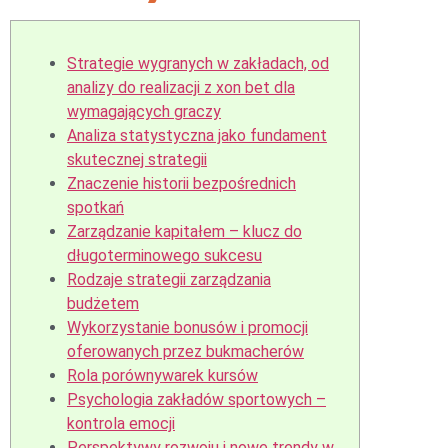
Strategie wygranych w zakładach, od
analizy do realizacji z xon bet dla
wymagających graczy
Analiza statystyczna jako fundament
skutecznej strategii
Znaczenie historii bezpośrednich
spotkań
Zarządzanie kapitałem – klucz do
długoterminowego sukcesu
Rodzaje strategii zarządzania
budżetem
Wykorzystanie bonusów i promocji
oferowanych przez bukmacherów
Rola porównywarek kursów
Psychologia zakładów sportowych –
kontrola emocji
Perspektywy rozwoju i nowe trendy w