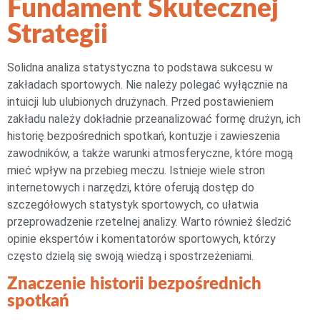
Fundament Skutecznej
Strategii
Solidna analiza statystyczna to podstawa sukcesu w
zakładach sportowych. Nie należy polegać wyłącznie na
intuicji lub ulubionych drużynach. Przed postawieniem
zakładu należy dokładnie przeanalizować formę drużyn, ich
historię bezpośrednich spotkań, kontuzje i zawieszenia
zawodników, a także warunki atmosferyczne, które mogą
mieć wpływ na przebieg meczu. Istnieje wiele stron
internetowych i narzędzi, które oferują dostęp do
szczegółowych statystyk sportowych, co ułatwia
przeprowadzenie rzetelnej analizy. Warto również śledzić
opinie ekspertów i komentatorów sportowych, którzy
często dzielą się swoją wiedzą i spostrzeżeniami.
Znaczenie historii bezpośrednich
spotkań