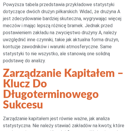
Powyższa tabela przedstawia przykładowe statystyki
dotyczące dwóch drużyn piłkarskich. Widać, że drużyna A
jest zdecydowanie bardziej skuteczna, wygrywając więcej
meczów i mając lepszą różnicę bramek. Jednak przed
postawieniem zakładu na zwycięstwo drużyny A, należy
uwzględnić inne czynniki, takie jak aktualna forma drużyn,
kontuzje zawodników i warunki atmosferyczne. Same
statystyki to nie wszystko, ale stanowią one solidną
podstawę do analizy.
Zarządzanie Kapitałem –
Klucz Do
Długoterminowego
Sukcesu
Zarządzanie kapitałem jest równie ważne, jak analiza
statystyczna. Nie należy stawiać zakładów na kwoty, które