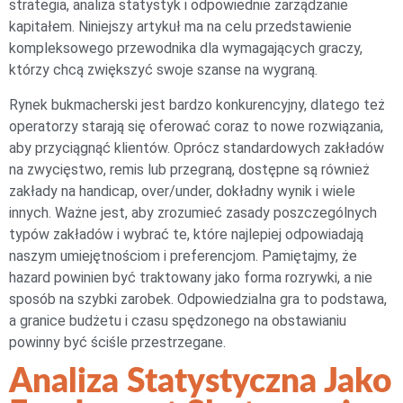
strategia, analiza statystyk i odpowiednie zarządzanie
kapitałem. Niniejszy artykuł ma na celu przedstawienie
kompleksowego przewodnika dla wymagających graczy,
którzy chcą zwiększyć swoje szanse na wygraną.
Rynek bukmacherski jest bardzo konkurencyjny, dlatego też
operatorzy starają się oferować coraz to nowe rozwiązania,
aby przyciągnąć klientów. Oprócz standardowych zakładów
na zwycięstwo, remis lub przegraną, dostępne są również
zakłady na handicap, over/under, dokładny wynik i wiele
innych. Ważne jest, aby zrozumieć zasady poszczególnych
typów zakładów i wybrać te, które najlepiej odpowiadają
naszym umiejętnościom i preferencjom. Pamiętajmy, że
hazard powinien być traktowany jako forma rozrywki, a nie
sposób na szybki zarobek. Odpowiedzialna gra to podstawa,
a granice budżetu i czasu spędzonego na obstawianiu
powinny być ściśle przestrzegane.
Analiza Statystyczna Jako