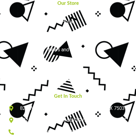
Our Store
Home
About Us
News and Updates
FAQs
Contact Us
Get In Touch
825 W ROYAL LN, SUITE # 230, IRVING, TX 75039
502 N VALLEY PKWY, LEWISVILLE, TEXAS 75067
Lewisville: (469) 668-3133