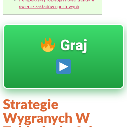
świecie zakładów sportowych
Graj
Strategie
Wygranych W