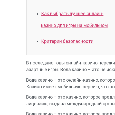
Как выбрать лучшее онлайн-
казино для игры на мобильном
Критерии безопасности
В последние годы онлайн-казино пережи
азартные игры. Вода казино – это не ис
Вода казино – это онлайн-казино, которо
Казино имеет мобильную версию, что поз
Вода казино – это казино, которое пред
лицензию, выдана международной органи
Вода казино – это казино, которое пред