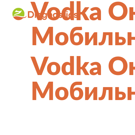
Vodka О
Мобильн
Vodka О
Мобильн