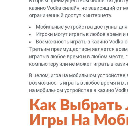
Вторым преимуществом является доступн
казино Vodka онлайн, не зависящий от м
ограниченный доступ к интернету.
Мобильные устройства доступны для
Игроки могут играть в любое время и
Возможность играть в казино Vodka о
Третьим преимуществом является возмо
играть в любое время и в любом месте, г
компьютеру или не может играть в казин
В целом, игра на мобильном устройстве
возможность играть в любое время и в л
на мобильном устройстве в казино Vodk
Как Выбрать
Игры На Моб