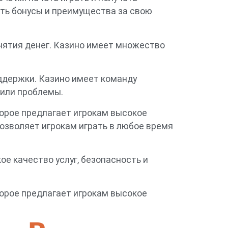
ать бонусы и преимущества за свою
снятия денег. Казино имеет множество
оддержки. Казино имеет команду
 или проблемы.
оторое предлагает игрокам высокое
позволяет игрокам играть в любое время
ое качество услуг, безопасность и
оторое предлагает игрокам высокое