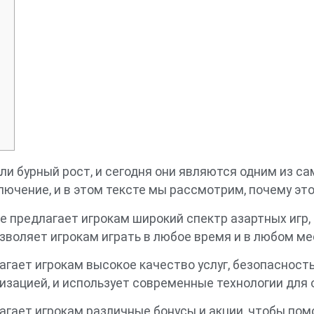
ли бурный рост, и сегодня они являются одним из са
ключение, и в этом тексте мы рассмотрим, почему эт
е предлагает игрокам широкий спектр азартных игр, в
воляет игрокам играть в любое время и в любом мест
лагает игрокам высокое качество услуг, безопаснос
зацией, и использует современные технологии для 
лагает игрокам различные бонусы и акции, чтобы пом