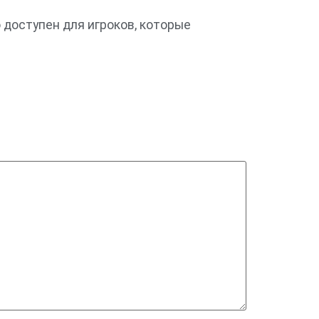
о доступен для игроков, которые