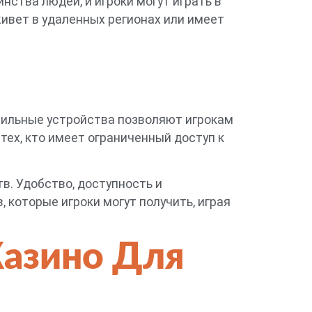
ства людей, и игроки могут играть в
живет в удаленных регионах или имеет
бильные устройства позволяют игрокам
 тех, кто имеет ограниченный доступ к
в. Удобство, доступность и
 которые игроки могут получить, играя
Казино Для