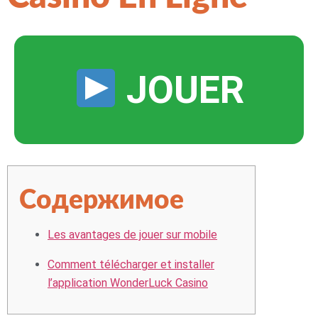
JOUER
Содержимое
Les avantages de jouer sur mobile
Comment télécharger et installer
l’application WonderLuck Casino