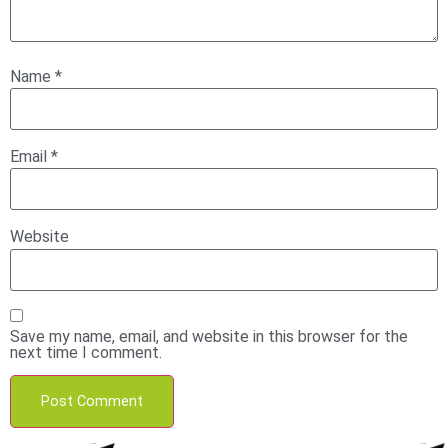
Name
*
Email
*
Website
Save my name, email, and website in this browser for the
next time I comment.