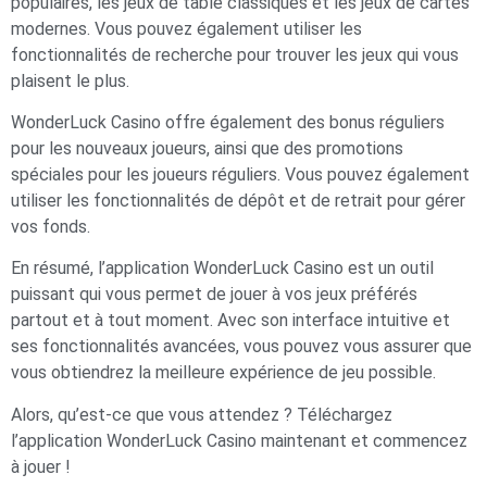
populaires, les jeux de table classiques et les jeux de cartes
modernes. Vous pouvez également utiliser les
fonctionnalités de recherche pour trouver les jeux qui vous
plaisent le plus.
WonderLuck Casino offre également des bonus réguliers
pour les nouveaux joueurs, ainsi que des promotions
spéciales pour les joueurs réguliers. Vous pouvez également
utiliser les fonctionnalités de dépôt et de retrait pour gérer
vos fonds.
En résumé, l’application WonderLuck Casino est un outil
puissant qui vous permet de jouer à vos jeux préférés
partout et à tout moment. Avec son interface intuitive et
ses fonctionnalités avancées, vous pouvez vous assurer que
vous obtiendrez la meilleure expérience de jeu possible.
Alors, qu’est-ce que vous attendez ? Téléchargez
l’application WonderLuck Casino maintenant et commencez
à jouer !