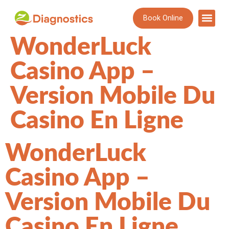
Book Online
WonderLuck
Casino App –
Version Mobile Du
Casino En Ligne
WonderLuck
Casino App –
Version Mobile Du
Casino En Ligne